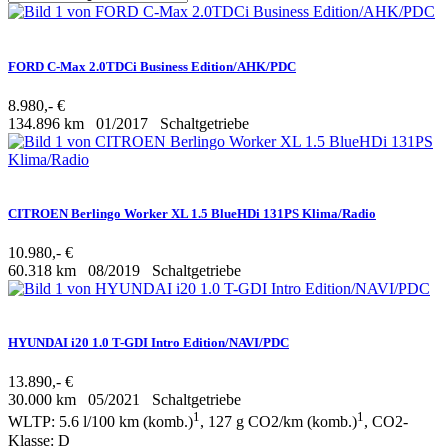
FORD C-Max 2.0TDCi Business Edition/AHK/PDC
8.980,- €
134.896 km
01/2017
Schaltgetriebe
CITROEN Berlingo Worker XL 1.5 BlueHDi 131PS Klima/Radio
10.980,- €
60.318 km
08/2019
Schaltgetriebe
HYUNDAI i20 1.0 T-GDI Intro Edition/NAVI/PDC
13.890,- €
30.000 km
05/2021
Schaltgetriebe
1
1
WLTP: 5.6 l/100 km (komb.)
, 127 g CO2/km (komb.)
, CO2-
Klasse: D