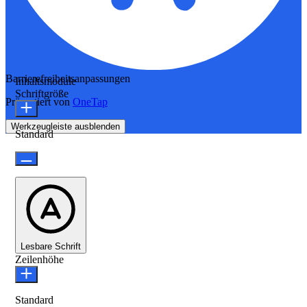
Barrierefreiheitsanpassungen
Inhaltsmodule
Schriftgröße
Präsentiert von
OneTap
Werkzeugleiste ausblenden
Standard
Lesbare Schrift
Zeilenhöhe
Standard