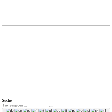
Kamenz
Autohaus Winter
Hohe Straße 8a
01917 Kamenz
Tel.: (0 35 78) 3825 50
Fax: (0 35 78) 3825 38
Mail:
info@winter-lausitz.de
Verkauf:
Mo.-Fr.: 09:00 – 18:00 Uhr
Sa.: 09:00 – 12:00 Uhr
Service:
Mo.-Fr.: 07:00 – 18:00 Uhr
Sa.: 08:00 – 12:00 Uhr
© 2025
Winter Automobilpartner GmbH & Co. KG
|
Datenschutz
|
Impressum
|
Mitarbeiterbereich
Suche