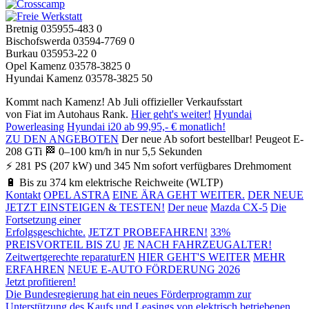
Bretnig 035955-483 0
Bischofswerda 03594-7769 0
Burkau 035953-22 0
Opel Kamenz 03578-3825 0
Hyundai Kamenz 03578-3825 50
Kommt nach Kamenz!
Ab Juli offizieller Verkaufsstart
von Fiat im Autohaus Rank.
Hier geht's weiter!
Hyundai
Powerleasing
Hyundai i20 ab 99,95,- € monatlich!
ZU DEN ANGEBOTEN
Der neue
Ab sofort bestellbar!
Peugeot E-
208 GTi
🏁 0–100 km/h in nur 5,5 Sekunden
⚡ 281 PS (207 kW) und 345 Nm sofort verfügbares Drehmoment
🔋 Bis zu 374 km elektrische Reichweite (WLTP)
Kontakt
OPEL ASTRA
EINE ÄRA GEHT WEITER.
DER NEUE
JETZT EINSTEIGEN & TESTEN!
Der neue
Mazda CX-5
Die
Fortsetzung einer
Erfolgsgeschichte.
JETZT PROBEFAHREN!
33%
PREISVORTEIL
BIS ZU
JE NACH FAHRZEUGALTER!
Zeitwertgerechte reparaturEN
HIER GEHT'S WEITER
MEHR
ERFAHREN
NEUE E-AUTO FÖRDERUNG 2026
Jetzt profitieren!
Die Bundesregierung hat ein neues Förderprogramm zur
Unterstützung des Kaufs und Leasings von elektrisch betriebenen