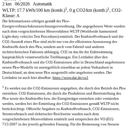
2 km
06/2026
Automatik
1
1
WLTP: 17.7 kWh/100 km (komb.)
, 0 g CO2/km (komb.)
, CO2-
Klasse: A
Die Informationen erfolgen gemäß der Pkw-
Energieverbrauchskennzeichnungsverordnung. Die angegebenen Werte wurden
nach dem vorgeschriebenen Messverfahren WLTP (Worldwide harmonised
Light-duty vehicles Test Procedures) ermittelt. Der Kraftstoffverbrauch und der
CO2-Ausstoß eines Pkw sind nicht nur von der effizienten Ausnutzung des
Kraftstoffs durch den Pkw, sondern auch vom Fahrstil und anderen
nichttechnischen Faktoren abhängig. CO2 ist das für die Erderwärmung
hauptsächlich verantwortliche Treibhausgas. Ein Leitfaden über den
Kraftstoffverbrauch und die CO2-Emissionen aller in Deutschland angebotenen
neuen Pkw-Modelle ist unentgeltlich einsehbar an jedem Verkaufsort in
Deutschland, an dem neue Pkw ausgestellt oder angeboten werden. Der
Leitfaden ist auch hier abrufbar:
https://www.dat.de/co2
1
Es werden nur die CO2-Emissionen angegeben, die durch den Betrieb des Pkw
entstehen. CO2-Emissionen, die durch die Produktion und Bereitstellung des
Pkw sowie des Kraftstoffes bzw. der Energieträger entstehen oder vermieden
werden, werden bei der Ermittlung der CO2-Emissionen gemäß WLTP nicht
berücksichtigt. Offizielle Angaben zu Kraftstoffverbrauch, CO2-Emissionen,
Stromverbrauch und elektrischer Reichweite wurden nach dem
vorgeschriebenen Messverfahren ermittelt und entsprechen der VO (EU)
715/2007 in der jeweils geltenden Fassung. Für die Bemessung von Steuern