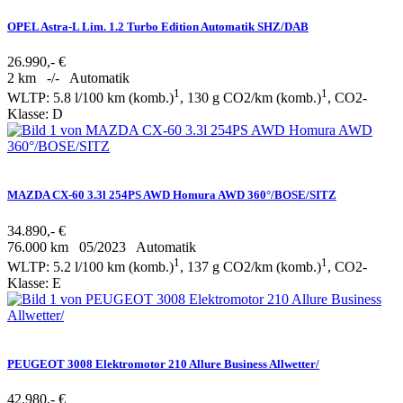
OPEL Astra-L Lim. 1.2 Turbo Edition Automatik SHZ/DAB
26.990,- €
2 km
-/-
Automatik
1
1
WLTP: 5.8 l/100 km (komb.)
, 130 g CO2/km (komb.)
, CO2-
Klasse: D
MAZDA CX-60 3.3l 254PS AWD Homura AWD 360°/BOSE/SITZ
34.890,- €
76.000 km
05/2023
Automatik
1
1
WLTP: 5.2 l/100 km (komb.)
, 137 g CO2/km (komb.)
, CO2-
Klasse: E
PEUGEOT 3008 Elektromotor 210 Allure Business Allwetter/
42.980,- €