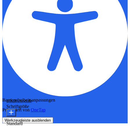
Barrierefreiheitsanpassungen
Inhaltsmodule
Schriftgröße
Präsentiert von
OneTap
Werkzeugleiste ausblenden
Standard