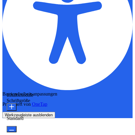
Barrierefreiheitsanpassungen
Inhaltsmodule
Schriftgröße
Präsentiert von
OneTap
Werkzeugleiste ausblenden
Standard