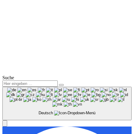
Mail:
info@winter-lausitz.de
Verkauf:
Mo.-Fr.: 09:00 – 18:00 Uhr
Sa.: 09:00 – 12:00 Uhr
Service:
Mo.-Fr.: 07:00 – 18:00 Uhr
Sa.: 08:00 – 12:00 Uhr
© 2025
Winter Automobilpartner GmbH & Co. KG
|
Datenschutz
|
Impressum
|
Mitarbeiterbereich
Suche
Deutsch