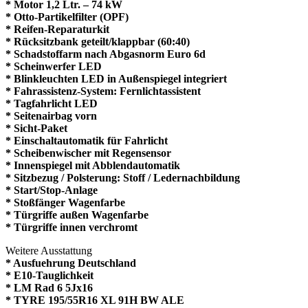
* Motor 1,2 Ltr. – 74 kW
* Otto-Partikelfilter (OPF)
* Reifen-Reparaturkit
* Rücksitzbank geteilt/klappbar (60:40)
* Schadstoffarm nach Abgasnorm Euro 6d
* Scheinwerfer LED
* Blinkleuchten LED in Außenspiegel integriert
* Fahrassistenz-System: Fernlichtassistent
* Tagfahrlicht LED
* Seitenairbag vorn
* Sicht-Paket
* Einschaltautomatik für Fahrlicht
* Scheibenwischer mit Regensensor
* Innenspiegel mit Abblendautomatik
* Sitzbezug / Polsterung: Stoff / Ledernachbildung
* Start/Stop-Anlage
* Stoßfänger Wagenfarbe
* Türgriffe außen Wagenfarbe
* Türgriffe innen verchromt
Weitere Ausstattung
* Ausfuehrung Deutschland
* E10-Tauglichkeit
* LM Rad 6 5Jx16
* TYRE 195/55R16 XL 91H BW ALE