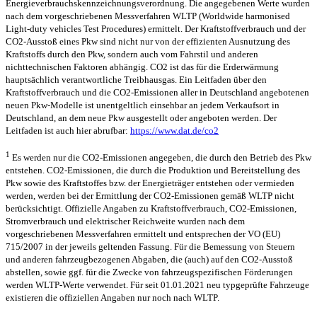
Energieverbrauchskennzeichnungsverordnung. Die angegebenen Werte wurden
nach dem vorgeschriebenen Messverfahren WLTP (Worldwide harmonised
Light-duty vehicles Test Procedures) ermittelt. Der Kraftstoffverbrauch und der
CO2-Ausstoß eines Pkw sind nicht nur von der effizienten Ausnutzung des
Kraftstoffs durch den Pkw, sondern auch vom Fahrstil und anderen
nichttechnischen Faktoren abhängig. CO2 ist das für die Erderwärmung
hauptsächlich verantwortliche Treibhausgas. Ein Leitfaden über den
Kraftstoffverbrauch und die CO2-Emissionen aller in Deutschland angebotenen
neuen Pkw-Modelle ist unentgeltlich einsehbar an jedem Verkaufsort in
Deutschland, an dem neue Pkw ausgestellt oder angeboten werden. Der
Leitfaden ist auch hier abrufbar:
https://www.dat.de/co2
1
Es werden nur die CO2-Emissionen angegeben, die durch den Betrieb des Pkw
entstehen. CO2-Emissionen, die durch die Produktion und Bereitstellung des
Pkw sowie des Kraftstoffes bzw. der Energieträger entstehen oder vermieden
werden, werden bei der Ermittlung der CO2-Emissionen gemäß WLTP nicht
berücksichtigt. Offizielle Angaben zu Kraftstoffverbrauch, CO2-Emissionen,
Stromverbrauch und elektrischer Reichweite wurden nach dem
vorgeschriebenen Messverfahren ermittelt und entsprechen der VO (EU)
715/2007 in der jeweils geltenden Fassung. Für die Bemessung von Steuern
und anderen fahrzeugbezogenen Abgaben, die (auch) auf den CO2-Ausstoß
abstellen, sowie ggf. für die Zwecke von fahrzeugspezifischen Förderungen
werden WLTP-Werte verwendet. Für seit 01.01.2021 neu typgeprüfte Fahrzeuge
existieren die offiziellen Angaben nur noch nach WLTP.