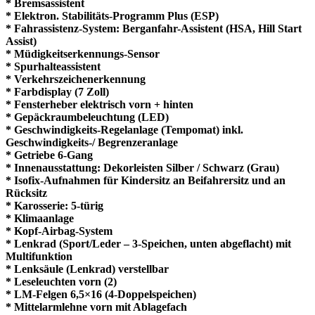
* Bremsassistent
* Elektron. Stabilitäts-Programm Plus (ESP)
* Fahrassistenz-System: Berganfahr-Assistent (HSA, Hill Start
Assist)
* Müdigkeitserkennungs-Sensor
* Spurhalteassistent
* Verkehrszeichenerkennung
* Farbdisplay (7 Zoll)
* Fensterheber elektrisch vorn + hinten
* Gepäckraumbeleuchtung (LED)
* Geschwindigkeits-Regelanlage (Tempomat) inkl.
Geschwindigkeits-/ Begrenzeranlage
* Getriebe 6-Gang
* Innenausstattung: Dekorleisten Silber / Schwarz (Grau)
* Isofix-Aufnahmen für Kindersitz an Beifahrersitz und an
Rücksitz
* Karosserie: 5-türig
* Klimaanlage
* Kopf-Airbag-System
* Lenkrad (Sport/Leder – 3-Speichen, unten abgeflacht) mit
Multifunktion
* Lenksäule (Lenkrad) verstellbar
* Leseleuchten vorn (2)
* LM-Felgen 6,5×16 (4-Doppelspeichen)
* Mittelarmlehne vorn mit Ablagefach