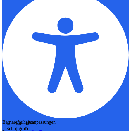
Barrierefreiheitsanpassungen
Inhaltsmodule
Schriftgröße