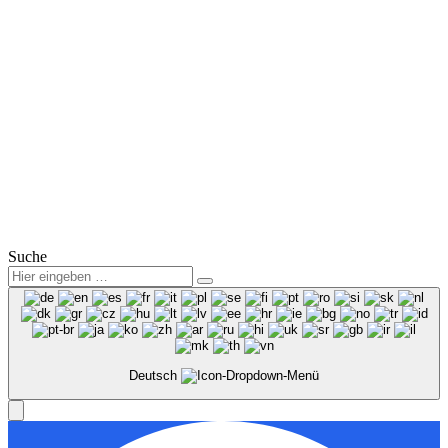
Mail:
info@winter-lausitz.de
Verkauf:
Mo.-Fr.: 09:00 – 18:00 Uhr
Sa.: 09:00 – 12:00 Uhr
Service:
Mo.-Fr.: 07:00 – 18:00 Uhr
Sa.: 08:00 – 12:00 Uhr
© 2025
Winter Automobilpartner GmbH & Co. KG
|
Datenschutz
|
Impressum
|
Mitarbeiterbereich
Suche
Deutsch