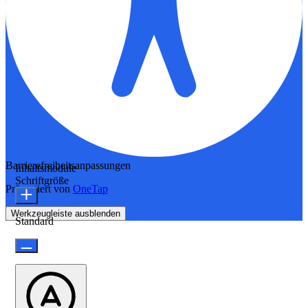
Barrierefreiheitsanpassungen
Inhaltsmodule
Schriftgröße
Präsentiert von
OneTap
Werkzeugleiste ausblenden
Standard