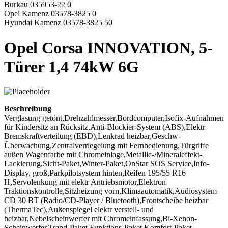
Burkau 035953-22 0
Opel Kamenz 03578-3825 0
Hyundai Kamenz 03578-3825 50
Opel Corsa INNOVATION, 5-
Türer 1,4 74kW 6G
Beschreibung
Verglasung getönt,Drehzahlmesser,Bordcomputer,Isofix-Aufnahmen
für Kindersitz an Rücksitz,Anti-Blockier-System (ABS),Elektr
Bremskraftverteilung (EBD),Lenkrad heizbar,Geschw-
Überwachung,Zentralverriegelung mit Fernbedienung,Türgriffe
außen Wagenfarbe mit Chromeinlage,Metallic-/Mineraleffekt-
Lackierung,Sicht-Paket,Winter-Paket,OnStar SOS Service,Info-
Display, groß,Parkpilotsystem hinten,Reifen 195/55 R16
H,Servolenkung mit elektr Antriebsmotor,Elektron
Traktionskontrolle,Sitzheizung vorn,Klimaautomatik,Audiosystem
CD 30 BT (Radio/CD-Player / Bluetooth),Frontscheibe heizbar
(ThermaTec),Außenspiegel elektr verstell- und
heizbar,Nebelscheinwerfer mit Chromeinfassung,Bi-Xenon-
Scheinwerfer,Trend-Paket,Funktions-Paket,Komfort-Paket