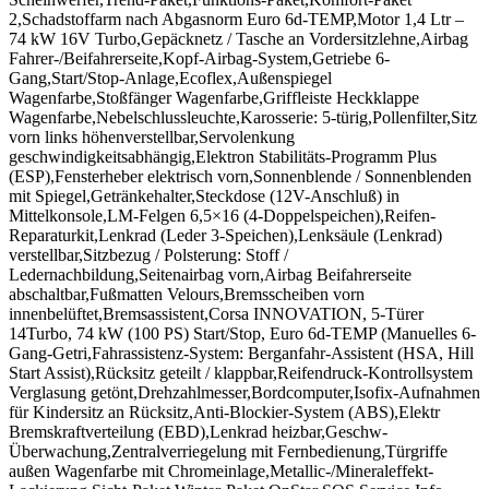
2,Schadstoffarm nach Abgasnorm Euro 6d-TEMP,Motor 1,4 Ltr –
74 kW 16V Turbo,Gepäcknetz / Tasche an Vordersitzlehne,Airbag
Fahrer-/Beifahrerseite,Kopf-Airbag-System,Getriebe 6-
Gang,Start/Stop-Anlage,Ecoflex,Außenspiegel
Wagenfarbe,Stoßfänger Wagenfarbe,Griffleiste Heckklappe
Wagenfarbe,Nebelschlussleuchte,Karosserie: 5-türig,Pollenfilter,Sitz
vorn links höhenverstellbar,Servolenkung
geschwindigkeitsabhängig,Elektron Stabilitäts-Programm Plus
(ESP),Fensterheber elektrisch vorn,Sonnenblende / Sonnenblenden
mit Spiegel,Getränkehalter,Steckdose (12V-Anschluß) in
Mittelkonsole,LM-Felgen 6,5×16 (4-Doppelspeichen),Reifen-
Reparaturkit,Lenkrad (Leder 3-Speichen),Lenksäule (Lenkrad)
verstellbar,Sitzbezug / Polsterung: Stoff /
Ledernachbildung,Seitenairbag vorn,Airbag Beifahrerseite
abschaltbar,Fußmatten Velours,Bremsscheiben vorn
innenbelüftet,Bremsassistent,Corsa INNOVATION, 5-Türer
14Turbo, 74 kW (100 PS) Start/Stop, Euro 6d-TEMP (Manuelles 6-
Gang-Getri,Fahrassistenz-System: Berganfahr-Assistent (HSA, Hill
Start Assist),Rücksitz geteilt / klappbar,Reifendruck-Kontrollsystem
Verglasung getönt,Drehzahlmesser,Bordcomputer,Isofix-Aufnahmen
für Kindersitz an Rücksitz,Anti-Blockier-System (ABS),Elektr
Bremskraftverteilung (EBD),Lenkrad heizbar,Geschw-
Überwachung,Zentralverriegelung mit Fernbedienung,Türgriffe
außen Wagenfarbe mit Chromeinlage,Metallic-/Mineraleffekt-