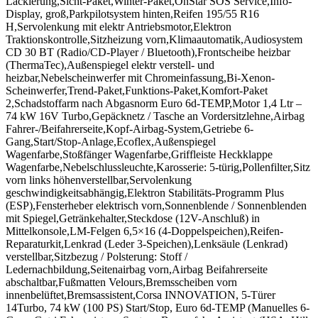
Lackierung,Sicht-Paket,Winter-Paket,OnStar SOS Service,Info-
Display, groß,Parkpilotsystem hinten,Reifen 195/55 R16
H,Servolenkung mit elektr Antriebsmotor,Elektron
Traktionskontrolle,Sitzheizung vorn,Klimaautomatik,Audiosystem
CD 30 BT (Radio/CD-Player / Bluetooth),Frontscheibe heizbar
(ThermaTec),Außenspiegel elektr verstell- und
heizbar,Nebelscheinwerfer mit Chromeinfassung,Bi-Xenon-
Scheinwerfer,Trend-Paket,Funktions-Paket,Komfort-Paket
2,Schadstoffarm nach Abgasnorm Euro 6d-TEMP,Motor 1,4 Ltr –
74 kW 16V Turbo,Gepäcknetz / Tasche an Vordersitzlehne,Airbag
Fahrer-/Beifahrerseite,Kopf-Airbag-System,Getriebe 6-
Gang,Start/Stop-Anlage,Ecoflex,Außenspiegel
Wagenfarbe,Stoßfänger Wagenfarbe,Griffleiste Heckklappe
Wagenfarbe,Nebelschlussleuchte,Karosserie: 5-türig,Pollenfilter,Sitz
vorn links höhenverstellbar,Servolenkung
geschwindigkeitsabhängig,Elektron Stabilitäts-Programm Plus
(ESP),Fensterheber elektrisch vorn,Sonnenblende / Sonnenblenden
mit Spiegel,Getränkehalter,Steckdose (12V-Anschluß) in
Mittelkonsole,LM-Felgen 6,5×16 (4-Doppelspeichen),Reifen-
Reparaturkit,Lenkrad (Leder 3-Speichen),Lenksäule (Lenkrad)
verstellbar,Sitzbezug / Polsterung: Stoff /
Ledernachbildung,Seitenairbag vorn,Airbag Beifahrerseite
abschaltbar,Fußmatten Velours,Bremsscheiben vorn
innenbelüftet,Bremsassistent,Corsa INNOVATION, 5-Türer
14Turbo, 74 kW (100 PS) Start/Stop, Euro 6d-TEMP (Manuelles 6-