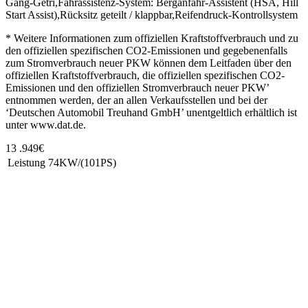
Gang-Getri,Fahrassistenz-System: Berganfahr-Assistent (HSA, Hill
Start Assist),Rücksitz geteilt / klappbar,Reifendruck-Kontrollsystem
* Weitere Informationen zum offiziellen Kraftstoffverbrauch und zu
den offiziellen spezifischen CO2-Emissionen und gegebenenfalls
zum Stromverbrauch neuer PKW können dem Leitfaden über den
offiziellen Kraftstoffverbrauch, die offiziellen spezifischen CO2-
Emissionen und den offiziellen Stromverbrauch neuer PKW’
entnommen werden, der an allen Verkaufsstellen und bei der
‘Deutschen Automobil Treuhand GmbH’ unentgeltlich erhältlich ist
unter www.dat.de.
13 .949€
Leistung
74KW/(101PS)
Unsere Standorte
Bretnig
Autohaus Winter