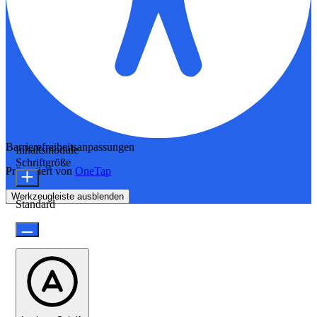
Barrierefreiheitsanpassungen
Inhaltsmodule
Schriftgröße
Präsentiert von
OneTap
Werkzeugleiste ausblenden
Standard