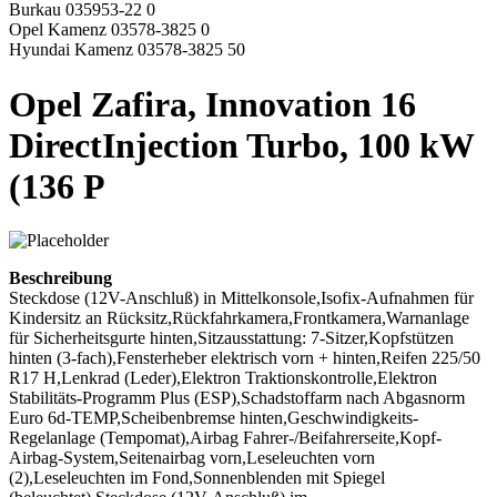
Burkau 035953-22 0
Opel Kamenz 03578-3825 0
Hyundai Kamenz 03578-3825 50
Opel Zafira, Innovation 16
DirectInjection Turbo, 100 kW
(136 P
Beschreibung
Steckdose (12V-Anschluß) in Mittelkonsole,Isofix-Aufnahmen für
Kindersitz an Rücksitz,Rückfahrkamera,Frontkamera,Warnanlage
für Sicherheitsgurte hinten,Sitzausstattung: 7-Sitzer,Kopfstützen
hinten (3-fach),Fensterheber elektrisch vorn + hinten,Reifen 225/50
R17 H,Lenkrad (Leder),Elektron Traktionskontrolle,Elektron
Stabilitäts-Programm Plus (ESP),Schadstoffarm nach Abgasnorm
Euro 6d-TEMP,Scheibenbremse hinten,Geschwindigkeits-
Regelanlage (Tempomat),Airbag Fahrer-/Beifahrerseite,Kopf-
Airbag-System,Seitenairbag vorn,Leseleuchten vorn
(2),Leseleuchten im Fond,Sonnenblenden mit Spiegel