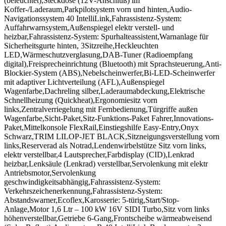
(beleuchtet),Steckdose (12V-Anschluß) im
Koffer-/Laderaum,Parkpilotsystem vorn und hinten,Audio-
Navigationssystem 40 IntelliLink,Fahrassistenz-System:
Auffahrwarnsystem,Außenspiegel elektr verstell- und
heizbar,Fahrassistenz-System: Spurhalteassistent,Warnanlage für
Sicherheitsgurte hinten, 3Sitzreihe,Heckleuchten
LED,Wärmeschutzverglasung,DAB-Tuner (Radioempfang
digital),Freisprecheinrichtung (Bluetooth) mit Sprachsteuerung,Anti-
Blockier-System (ABS),Nebelscheinwerfer,Bi-LED-Scheinwerfer
mit adaptiver Lichtverteilung (AFL),Außenspiegel
Wagenfarbe,Dachreling silber,Laderaumabdeckung,Elektrische
Schnellheizung (Quickheat),Ergonomiesitz vorn
links,Zentralverriegelung mit Fernbedienung,Türgriffe außen
Wagenfarbe,Sicht-Paket,Sitz-Funktions-Paket Fahrer,Innovations-
Paket,Mittelkonsole FlexRail,Einstiegshilfe Easy-Entry,Onyx
Schwarz,TRIM LILOP-JET BLACK,Sitzneigungsverstellung vorn
links,Reserverad als Notrad,Lendenwirbelstütze Sitz vorn links,
elektr verstellbar,4 Lautsprecher,Farbdisplay (CID),Lenkrad
heizbar,Lenksäule (Lenkrad) verstellbar,Servolenkung mit elektr
Antriebsmotor,Servolenkung
geschwindigkeitsabhängig,Fahrassistenz-System:
Verkehrszeichenerkennung,Fahrassistenz-System:
Abstandswarner,Ecoflex,Karosserie: 5-türig,Start/Stop-
Anlage,Motor 1,6 Ltr – 100 kW 16V SIDI Turbo,Sitz vorn links
höhenverstellbar,Getriebe 6-Gang,Frontscheibe wärmeabweisend