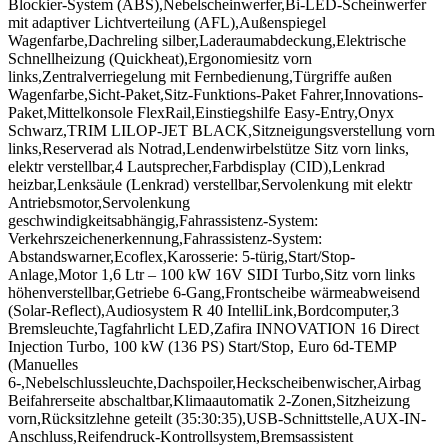
Blockier-System (ABS),Nebelscheinwerfer,Bi-LED-Scheinwerfer
mit adaptiver Lichtverteilung (AFL),Außenspiegel
Wagenfarbe,Dachreling silber,Laderaumabdeckung,Elektrische
Schnellheizung (Quickheat),Ergonomiesitz vorn
links,Zentralverriegelung mit Fernbedienung,Türgriffe außen
Wagenfarbe,Sicht-Paket,Sitz-Funktions-Paket Fahrer,Innovations-
Paket,Mittelkonsole FlexRail,Einstiegshilfe Easy-Entry,Onyx
Schwarz,TRIM LILOP-JET BLACK,Sitzneigungsverstellung vorn
links,Reserverad als Notrad,Lendenwirbelstütze Sitz vorn links,
elektr verstellbar,4 Lautsprecher,Farbdisplay (CID),Lenkrad
heizbar,Lenksäule (Lenkrad) verstellbar,Servolenkung mit elektr
Antriebsmotor,Servolenkung
geschwindigkeitsabhängig,Fahrassistenz-System:
Verkehrszeichenerkennung,Fahrassistenz-System:
Abstandswarner,Ecoflex,Karosserie: 5-türig,Start/Stop-
Anlage,Motor 1,6 Ltr – 100 kW 16V SIDI Turbo,Sitz vorn links
höhenverstellbar,Getriebe 6-Gang,Frontscheibe wärmeabweisend
(Solar-Reflect),Audiosystem R 40 IntelliLink,Bordcomputer,3
Bremsleuchte,Tagfahrlicht LED,Zafira INNOVATION 16 Direct
Injection Turbo, 100 kW (136 PS) Start/Stop, Euro 6d-TEMP
(Manuelles
6-,Nebelschlussleuchte,Dachspoiler,Heckscheibenwischer,Airbag
Beifahrerseite abschaltbar,Klimaautomatik 2-Zonen,Sitzheizung
vorn,Rücksitzlehne geteilt (35:30:35),USB-Schnittstelle,AUX-IN-
Anschluss,Reifendruck-Kontrollsystem,Bremsassistent