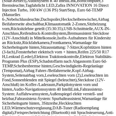
(Solar-Reflect),Audiosystem R 40 IntelliLink,Bordcomputer,3
Bremsleuchte,Tagfahrlicht LED,Zafira INNOVATION 16 Direct
Injection Turbo, 100 kW (136 PS) Start/Stop, Euro 6d-TEMP
(Manuelles
6-,Nebelschlussleuchte,Dachspoiler,Heckscheibenwischer,Airbag
Beifahrerseite abschaltbar,Klimaautomatik 2-Zonen,Sitzheizung
vorn,Rücksitzlehne geteilt (35:30:35),USB-Schnittstelle,AUX-IN-
Anschluss,Reifendruck-Kontrollsystem,Bremsassistent Steckdose
(12V-Anschluß) in Mittelkonsole,Isofix-Aufnahmen für Kindersitz
an Rücksitz,Rückfahrkamera,Frontkamera,Warnanlage für
Sicherheitsgurte hinten,Sitzausstattung: 7-Sitzer,Kopfstützen hinten
(3-fach),Fensterheber elektrisch vorn + hinten,Reifen 225/50 R17
H,Lenkrad (Leder),Elektron Traktionskontrolle,Elektron Stabilitäts-
Programm Plus (ESP),Schadstoffarm nach Abgasnorm Euro 6d-
TEMP,Scheibenbremse hinten,Geschwindigkeits-Regelanlage
(Tempomat),Airbag Fahrer-/Beifahrerseite,Kopf-Airbag-
System,Seitenairbag vorn,Leseleuchten vorn (2),Leseleuchten im
Fond,Sonnenblenden mit Spiegel (beleuchtet),Steckdose (12V-
Anschluß) im Koffer-/Laderaum,Parkpilotsystem vorn und
hinten,Audio-Navigationssystem 40 IntelliLink,Fahrassistenz-
System: Auffahrwarnsystem,Außenspiegel elektr verstell- und
heizbar,Fahrassistenz-System: Spurhalteassistent,Warnanlage für
Sicherheitsgurte hinten, 3Sitzreihe,Heckleuchten
LED,Wärmeschutzverglasung,DAB-Tuner (Radioempfang
digital),Freisprecheinrichtung (Bluetooth) mit Sprachsteuerung,Anti-