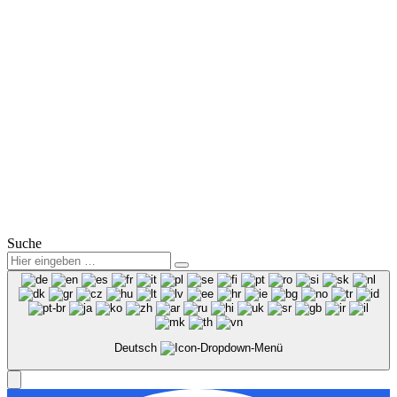
Fax: (0 35 78) 3825 38
Mail:
info@winter-lausitz.de
Verkauf:
Mo.-Fr.: 09:00 – 18:00 Uhr
Sa.: 09:00 – 12:00 Uhr
Service:
Mo.-Fr.: 07:00 – 18:00 Uhr
Sa.: 08:00 – 12:00 Uhr
© 2025
Winter Automobilpartner GmbH & Co. KG
|
Datenschutz
|
Impressum
|
Mitarbeiterbereich
Suche
Deutsch