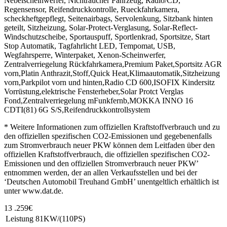
Nebelscheinwerfer, Nichtraucher Fahrzeug, Radio/CD,
Regensensor, Reifendruckkontrolle, Rueckfahrkamera,
scheckheftgepflegt, Seitenairbags, Servolenkung, Sitzbank hinten
geteilt, Sitzheizung, Solar-Protect-Verglasung, Solar-Reflect-
Windschutzscheibe, Sportauspuff, Sportlenkrad, Sportsitze, Start
Stop Automatik, Tagfahrlicht LED, Tempomat, USB,
Wegfahrsperre, Winterpaket, Xenon-Scheinwerfer,
Zentralverriegelung Rückfahrkamera,Premium Paket,Sportsitz AGR
vorn,Platin Anthrazit,Stoff,Quick Heat,Klimaautomatik,Sitzheizung
vorn,Parkpilot vorn und hinten,Radio CD 600,ISOFIX Kindersitz
Vorrüstung,elektrische Fensterheber,Solar Protct Verglas
Fond,Zentralverriegelung mFunkfernb,MOKKA INNO 16
CDTI(81) 6G S/S,Reifendruckkontrollsystem
* Weitere Informationen zum offiziellen Kraftstoffverbrauch und zu
den offiziellen spezifischen CO2-Emissionen und gegebenenfalls
zum Stromverbrauch neuer PKW können dem Leitfaden über den
offiziellen Kraftstoffverbrauch, die offiziellen spezifischen CO2-
Emissionen und den offiziellen Stromverbrauch neuer PKW’
entnommen werden, der an allen Verkaufsstellen und bei der
‘Deutschen Automobil Treuhand GmbH’ unentgeltlich erhältlich ist
unter www.dat.de.
13 .259€
Leistung
81KW/(110PS)