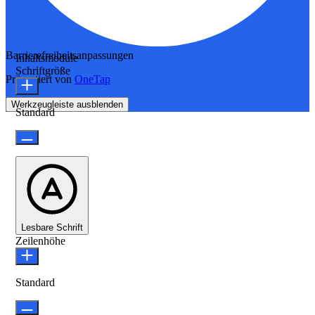
Barrierefreiheitsanpassungen
Inhaltsmodule
Schriftgröße
Präsentiert von
OneTap
Werkzeugleiste ausblenden
Standard
Lesbare Schrift
Zeilenhöhe
Standard