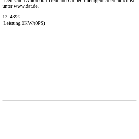
‘Deutschen Automobil Treuhand GmbH’ unentgeltlich erhältlich ist
unter www.dat.de.
12 .489€
Leistung
0KW/(0PS)
Unsere Standorte
Bretnig
Autohaus Winter
Gewerbering Süd 3
01900 Bretnig
Tel.: (03 59 55) 483 0
Fax: (03 59 55) 483 613
Mail:
info@winter-lausitz.de
Verkauf:
Mo.-Fr.: 09:00 – 18:00 Uhr
Sa.: 09:00 – 12:00 Uhr