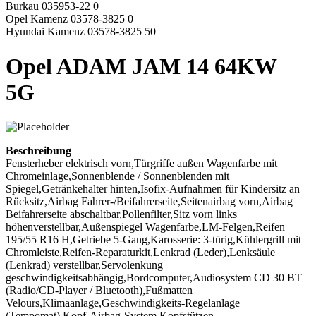
Burkau 035953-22 0
Opel Kamenz 03578-3825 0
Hyundai Kamenz 03578-3825 50
Opel ADAM JAM 14 64KW
5G
Beschreibung
Fensterheber elektrisch vorn,Türgriffe außen Wagenfarbe mit
Chromeinlage,Sonnenblende / Sonnenblenden mit
Spiegel,Getränkehalter hinten,Isofix-Aufnahmen für Kindersitz an
Rücksitz,Airbag Fahrer-/Beifahrerseite,Seitenairbag vorn,Airbag
Beifahrerseite abschaltbar,Pollenfilter,Sitz vorn links
höhenverstellbar,Außenspiegel Wagenfarbe,LM-Felgen,Reifen
195/55 R16 H,Getriebe 5-Gang,Karosserie: 3-türig,Kühlergrill mit
Chromleiste,Reifen-Reparaturkit,Lenkrad (Leder),Lenksäule
(Lenkrad) verstellbar,Servolenkung
geschwindigkeitsabhängig,Bordcomputer,Audiosystem CD 30 BT
(Radio/CD-Player / Bluetooth),Fußmatten
Velours,Klimaanlage,Geschwindigkeits-Regelanlage
(Tempomat),Kopf-Airbag-System,Kopfstützen