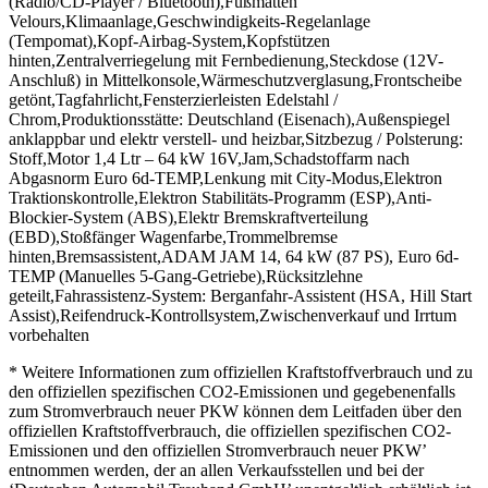
(Radio/CD-Player / Bluetooth),Fußmatten
Velours,Klimaanlage,Geschwindigkeits-Regelanlage
(Tempomat),Kopf-Airbag-System,Kopfstützen
hinten,Zentralverriegelung mit Fernbedienung,Steckdose (12V-
Anschluß) in Mittelkonsole,Wärmeschutzverglasung,Frontscheibe
getönt,Tagfahrlicht,Fensterzierleisten Edelstahl /
Chrom,Produktionsstätte: Deutschland (Eisenach),Außenspiegel
anklappbar und elektr verstell- und heizbar,Sitzbezug / Polsterung:
Stoff,Motor 1,4 Ltr – 64 kW 16V,Jam,Schadstoffarm nach
Abgasnorm Euro 6d-TEMP,Lenkung mit City-Modus,Elektron
Traktionskontrolle,Elektron Stabilitäts-Programm (ESP),Anti-
Blockier-System (ABS),Elektr Bremskraftverteilung
(EBD),Stoßfänger Wagenfarbe,Trommelbremse
hinten,Bremsassistent,ADAM JAM 14, 64 kW (87 PS), Euro 6d-
TEMP (Manuelles 5-Gang-Getriebe),Rücksitzlehne
geteilt,Fahrassistenz-System: Berganfahr-Assistent (HSA, Hill Start
Assist),Reifendruck-Kontrollsystem,Zwischenverkauf und Irrtum
vorbehalten
* Weitere Informationen zum offiziellen Kraftstoffverbrauch und zu
den offiziellen spezifischen CO2-Emissionen und gegebenenfalls
zum Stromverbrauch neuer PKW können dem Leitfaden über den
offiziellen Kraftstoffverbrauch, die offiziellen spezifischen CO2-
Emissionen und den offiziellen Stromverbrauch neuer PKW’
entnommen werden, der an allen Verkaufsstellen und bei der