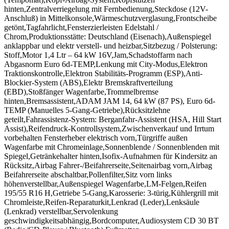
hinten,Zentralverriegelung mit Fernbedienung,Steckdose (12V-
Anschluß) in Mittelkonsole,Wärmeschutzverglasung,Frontscheibe
getönt,Tagfahrlicht,Fensterzierleisten Edelstahl /
Chrom,Produktionsstätte: Deutschland (Eisenach),Außenspiegel
anklappbar und elektr verstell- und heizbar,Sitzbezug / Polsterung:
Stoff,Motor 1,4 Ltr – 64 kW 16V,Jam,Schadstoffarm nach
Abgasnorm Euro 6d-TEMP,Lenkung mit City-Modus,Elektron
Traktionskontrolle,Elektron Stabilitäts-Programm (ESP),Anti-
Blockier-System (ABS),Elektr Bremskraftverteilung
(EBD),Stoßfänger Wagenfarbe,Trommelbremse
hinten,Bremsassistent,ADAM JAM 14, 64 kW (87 PS), Euro 6d-
TEMP (Manuelles 5-Gang-Getriebe),Rücksitzlehne
geteilt,Fahrassistenz-System: Berganfahr-Assistent (HSA, Hill Start
Assist),Reifendruck-Kontrollsystem,Zwischenverkauf und Irrtum
vorbehalten Fensterheber elektrisch vorn,Türgriffe außen
Wagenfarbe mit Chromeinlage,Sonnenblende / Sonnenblenden mit
Spiegel,Getränkehalter hinten,Isofix-Aufnahmen für Kindersitz an
Rücksitz,Airbag Fahrer-/Beifahrerseite,Seitenairbag vorn,Airbag
Beifahrerseite abschaltbar,Pollenfilter,Sitz vorn links
höhenverstellbar,Außenspiegel Wagenfarbe,LM-Felgen,Reifen
195/55 R16 H,Getriebe 5-Gang,Karosserie: 3-türig,Kühlergrill mit
Chromleiste,Reifen-Reparaturkit,Lenkrad (Leder),Lenksäule
(Lenkrad) verstellbar,Servolenkung
geschwindigkeitsabhängig,Bordcomputer,Audiosystem CD 30 BT