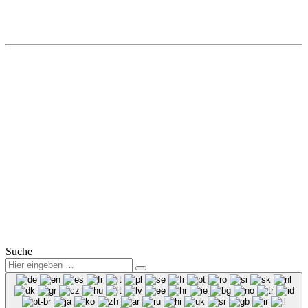
Autohaus Winter
Hohe Straße 8a
01917 Kamenz
Tel.: (0 35 78) 3825 50
Fax: (0 35 78) 3825 38
Mail:
info@winter-lausitz.de
Verkauf:
Mo.-Fr.: 09:00 – 18:00 Uhr
Sa.: 09:00 – 12:00 Uhr
Service:
Mo.-Fr.: 07:00 – 18:00 Uhr
Sa.: 08:00 – 12:00 Uhr
© 2025
Winter Automobilpartner GmbH & Co. KG
|
Datenschutz
|
Impressum
|
Mitarbeiterbereich
Suche