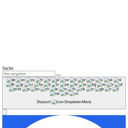
Verkauf:
Mo.-Fr.: 09:00 – 18:00 Uhr
Sa.: 09:00 – 12:00 Uhr
Service:
Mo.-Fr.: 07:00 – 18:00 Uhr
Sa.: 08:00 – 12:00 Uhr
© 2025
Winter Automobilpartner GmbH & Co. KG
|
Datenschutz
|
Impressum
|
Mitarbeiterbereich
Suche
Deutsch