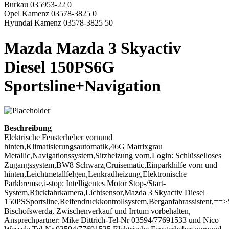
Burkau 035953-22 0
Opel Kamenz 03578-3825 0
Hyundai Kamenz 03578-3825 50
Mazda Mazda 3 Skyactiv
Diesel 150PS6G
Sportsline+Navigation
Beschreibung
Elektrische Fensterheber vornund
hinten,Klimatisierungsautomatik,46G Matrixgrau
Metallic,Navigationssystem,Sitzheizung vorn,Login: Schlüsselloses
Zugangssystem,BW8 Schwarz,Cruisematic,Einparkhilfe vorn und
hinten,Leichtmetallfelgen,Lenkradheizung,Elektronische
Parkbremse,i-stop: Intelligentes Motor Stop-/Start-
System,Rückfahrkamera,Lichtsensor,Mazda 3 Skyactiv Diesel
150PSSportsline,Reifendruckkontrollsystem,Berganfahrassistent,==>
Bischofswerda, Zwischenverkauf und Irrtum vorbehalten,
Ansprechpartner: Mike Dittrich-Tel-Nr 03594/77691533 und Nico