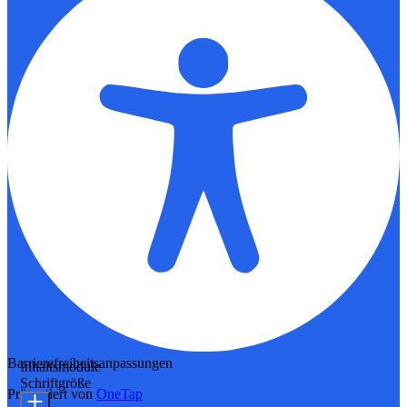
Barrierefreiheitsanpassungen
Inhaltsmodule
Schriftgröße
Präsentiert von
OneTap