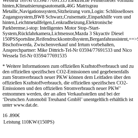
Wessela Tel-Nr 03594/77691535 Elektrische Fensterheber vornund
hinten,Klimatisierungsautomatik,46G Matrixgrau
Metallic,Navigationssystem,Sitzheizung vorn,Login: Schlüsselloses
Zugangssystem,BW8 Schwarz,Cruisematic,Einparkhilfe vorn und
hinten,Leichtmetallfelgen,Lenkradheizung,Elektronische
Parkbremse,i-stop: Intelligentes Motor Stop-/Start-
System,Rückfahrkamera,Lichtsensor,Mazda 3 Skyactiv Diesel
150PSSportsline,Reifendruckkontrollsystem,Berganfahrassistent,==>
Bischofswerda, Zwischenverkauf und Irrtum vorbehalten,
Ansprechpartner: Mike Dittrich-Tel-Nr 03594/77691533 und Nico
Wessela Tel-Nr 03594/77691535
* Weitere Informationen zum offiziellen Kraftstoffverbrauch und zu
den offiziellen spezifischen CO2-Emissionen und gegebenenfalls
zum Stromverbrauch neuer PKW können dem Leitfaden über den
offiziellen Kraftstoffverbrauch, die offiziellen spezifischen CO2-
Emissionen und den offiziellen Stromverbrauch neuer PKW’
entnommen werden, der an allen Verkaufsstellen und bei der
‘Deutschen Automobil Treuhand GmbH’ unentgeltlich erhältlich ist
unter www.dat.de.
16 .890€
Leistung
110KW/(150PS)