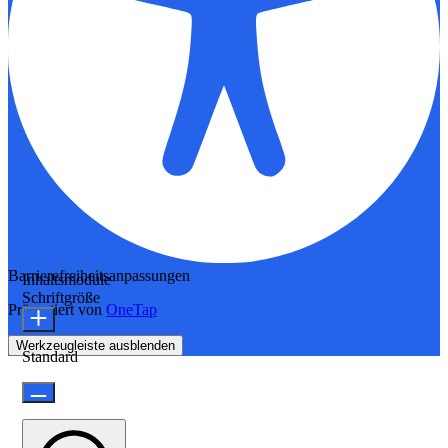
Barrierefreiheitsanpassungen
Inhaltsmodule
Schriftgröße
Präsentiert von
OneTap
Werkzeugleiste ausblenden
Standard