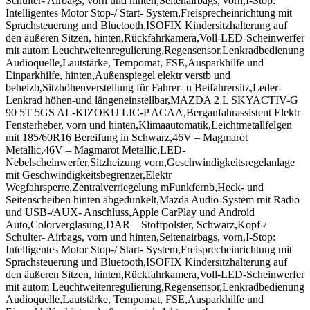
Schulter- Airbags, vorn und hinten,Seitenairbags, vorn,I-Stop:
Intelligentes Motor Stop-/ Start- System,Freisprecheinrichtung mit
Sprachsteuerung und Bluetooth,ISOFIX Kindersitzhalterung auf
den äußeren Sitzen, hinten,Rückfahrkamera,Voll-LED-Scheinwerfer
mit autom Leuchtweitenregulierung,Regensensor,Lenkradbedienung
Audioquelle,Lautstärke, Tempomat, FSE,Ausparkhilfe und
Einparkhilfe, hinten,Außenspiegel elektr verstb und
beheizb,Sitzhöhenverstellung für Fahrer- u Beifahrersitz,Leder-
Lenkrad höhen-und längeneinstellbar,MAZDA 2 L SKYACTIV-G
90 5T 5GS AL-KIZOKU LIC-P ACAA,Berganfahrassistent Elektr
Fensterheber, vorn und hinten,Klimaautomatik,Leichtmetallfelgen
mit 185/60R16 Bereifung in Schwarz,46V – Magmarot
Metallic,46V – Magmarot Metallic,LED-
Nebelscheinwerfer,Sitzheizung vorn,Geschwindigkeitsregelanlage
mit Geschwindigkeitsbegrenzer,Elektr
Wegfahrsperre,Zentralverriegelung mFunkfernb,Heck- und
Seitenscheiben hinten abgedunkelt,Mazda Audio-System mit Radio
und USB-/AUX- Anschluss,Apple CarPlay und Android
Auto,Colorverglasung,DAR – Stoffpolster, Schwarz,Kopf-/
Schulter- Airbags, vorn und hinten,Seitenairbags, vorn,I-Stop:
Intelligentes Motor Stop-/ Start- System,Freisprecheinrichtung mit
Sprachsteuerung und Bluetooth,ISOFIX Kindersitzhalterung auf
den äußeren Sitzen, hinten,Rückfahrkamera,Voll-LED-Scheinwerfer
mit autom Leuchtweitenregulierung,Regensensor,Lenkradbedienung
Audioquelle,Lautstärke, Tempomat, FSE,Ausparkhilfe und