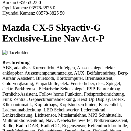
Burkau 035953-22 0
Opel Kamenz 03578-3825 0
Hyundai Kamenz 03578-3825 50
Mazda CX-5 Skyactiv-G
Exclusive-Line Nav Act-P
Beschreibung
ABS, adaptives Kurvenlicht, Alufelgen, Aussenspiegel elektr.
anklappbar, Aussentemperaturanzeige, AUX, Beifahrerairbag, Berg-
Anfahr-Assistent, Bluetooth, Bordcomputer, Bremsassistent,
Colorverglasung, Einparkhilfe, elek. Fensterheber, elek. Spiegel,
elektr. Parkbremse, Elektrische Seitenspiegel, ESP, Fahrerairbag,
Fernlicht-Assistent, Follow home Funktion, Freisprecheinrichtung,
Funk-Zentral, Gepaeckraumabdeckung, Head-Up Display, IsoFix,
Klimaautomatik, Kopfairbags, Kopfstuetzen hinten, Kurvenlicht,
Laderaumabdeckung, LED Scheinwerfer, Lederlenkrad,
Lenkradheizung, Lichtsensor, Mittelarmlehne, MP3 Schnittstelle,
Multifunktionslenkrad, Navi, Nebelscheinwerfer, Notbremsassistent,
Radio, Radio DAB, Radio/CD, Regensensor, Reifendruckkontrolle,
Rueckfahrkamera, Seitenairbags, Servolenkung, Sitzbank hinten