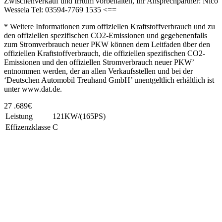
Zwischenverkauf und Irrtum vorbehalten, Ihr Ansprechpartner: Nico
Wessela Tel: 03594-7769 1535 <==
* Weitere Informationen zum offiziellen Kraftstoffverbrauch und zu
den offiziellen spezifischen CO2-Emissionen und gegebenenfalls
zum Stromverbrauch neuer PKW können dem Leitfaden über den
offiziellen Kraftstoffverbrauch, die offiziellen spezifischen CO2-
Emissionen und den offiziellen Stromverbrauch neuer PKW’
entnommen werden, der an allen Verkaufsstellen und bei der
‘Deutschen Automobil Treuhand GmbH’ unentgeltlich erhältlich ist
unter www.dat.de.
27 .689€
Leistung
121KW/(165PS)
Effizenzklasse
C
Unsere Standorte
Bretnig