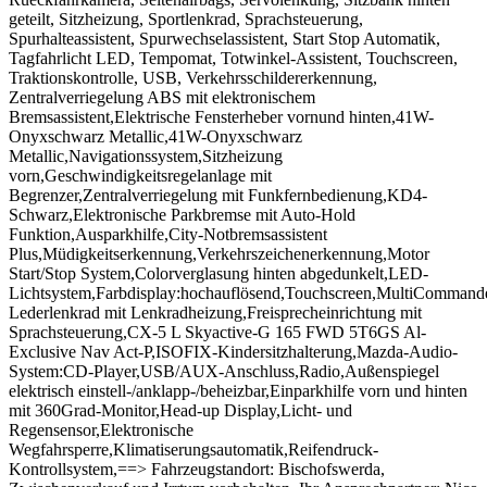
geteilt, Sitzheizung, Sportlenkrad, Sprachsteuerung,
Spurhalteassistent, Spurwechselassistent, Start Stop Automatik,
Tagfahrlicht LED, Tempomat, Totwinkel-Assistent, Touchscreen,
Traktionskontrolle, USB, Verkehrsschildererkennung,
Zentralverriegelung ABS mit elektronischem
Bremsassistent,Elektrische Fensterheber vornund hinten,41W-
Onyxschwarz Metallic,41W-Onyxschwarz
Metallic,Navigationssystem,Sitzheizung
vorn,Geschwindigkeitsregelanlage mit
Begrenzer,Zentralverriegelung mit Funkfernbedienung,KD4-
Schwarz,Elektronische Parkbremse mit Auto-Hold
Funktion,Ausparkhilfe,City-Notbremsassistent
Plus,Müdigkeitserkennung,Verkehrszeichenerkennung,Motor
Start/Stop System,Colorverglasung hinten abgedunkelt,LED-
Lichtsystem,Farbdisplay:hochauflösend,Touchscreen,MultiCommander
Lederlenkrad mit Lenkradheizung,Freisprecheinrichtung mit
Sprachsteuerung,CX-5 L Skyactive-G 165 FWD 5T6GS Al-
Exclusive Nav Act-P,ISOFIX-Kindersitzhalterung,Mazda-Audio-
System:CD-Player,USB/AUX-Anschluss,Radio,Außenspiegel
elektrisch einstell-/anklapp-/beheizbar,Einparkhilfe vorn und hinten
mit 360Grad-Monitor,Head-up Display,Licht- und
Regensensor,Elektronische
Wegfahrsperre,Klimatiserungsautomatik,Reifendruck-
Kontrollsystem,==> Fahrzeugstandort: Bischofswerda,