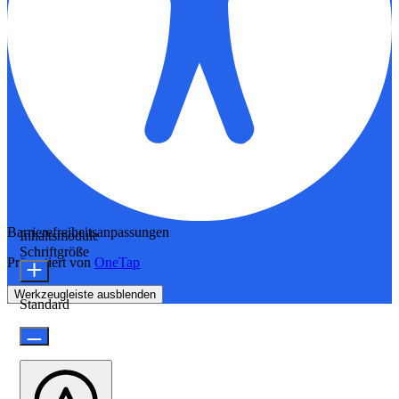
Barrierefreiheitsanpassungen
Inhaltsmodule
Schriftgröße
Präsentiert von
OneTap
Werkzeugleiste ausblenden
Standard