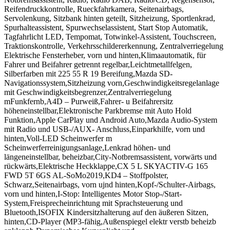
Reifendruckkontrolle, Rueckfahrkamera, Seitenairbags,
Servolenkung, Sitzbank hinten geteilt, Sitzheizung, Sportlenkrad,
Spurhalteassistent, Spurwechselassistent, Start Stop Automatik,
Tagfahrlicht LED, Tempomat, Totwinkel-Assistent, Touchscreen,
Traktionskontrolle, Verkehrsschildererkennung, Zentralverriegelung
Elektrische Fensterheber, vorn und hinten,Klimaautomatik, für
Fahrer und Beifahrer getrennt regelbar,Leichtmetallfelgen,
Silberfarben mit 225 55 R 19 Bereifung,Mazda SD-
Navigationssystem,Sitzheizung vorn,Geschwindigkeitsregelanlage
mit Geschwindigkeitsbegrenzer,Zentralverriegelung
mFunkfernb,A4D – Purweiß,Fahrer- u Beifahrersitz
höheneinstellbar,Elektronische Parkbremse mit Auto Hold
Funktion,Apple CarPlay und Android Auto,Mazda Audio-System
mit Radio und USB-/AUX- Anschluss,Einparkhilfe, vorn und
hinten,Voll-LED Scheinwerfer m
Scheinwerferreinigungsanlage,Lenkrad höhen- und
längeneinstellbar, beheizbar,City-Notbremsassistent, vorwärts und
rückwärts,Elektrische Heckklappe,CX 5 L SKYACTIV-G 165
FWD 5T 6GS AL-SoMo2019,KD4 – Stoffpolster,
Schwarz,Seitenairbags, vorn ujnd hinten,Kopf-/Schulter-Airbags,
vorn und hinten,I-Stop: Intelligentes Motor Stop-/Start-
System,Freisprecheinrichtung mit Sprachsteuerung und
Bluetooth,ISOFIX Kindersitzhalterung auf den äußeren Sitzen,
hinten,CD-Player (MP3-fähig,Außenspiegel elektr verstb beheizb