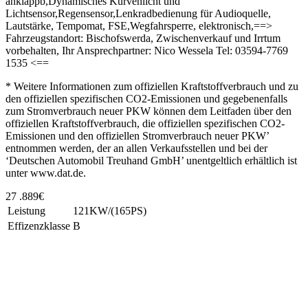
anklappb,Dynamisches Kurvenlicht und
Lichtsensor,Regensensor,Lenkradbedienung für Audioquelle,
Lautstärke, Tempomat, FSE,Wegfahrsperre, elektronisch,==>
Fahrzeugstandort: Bischofswerda, Zwischenverkauf und Irrtum
vorbehalten, Ihr Ansprechpartner: Nico Wessela Tel: 03594-7769
1535 <==
* Weitere Informationen zum offiziellen Kraftstoffverbrauch und zu
den offiziellen spezifischen CO2-Emissionen und gegebenenfalls
zum Stromverbrauch neuer PKW können dem Leitfaden über den
offiziellen Kraftstoffverbrauch, die offiziellen spezifischen CO2-
Emissionen und den offiziellen Stromverbrauch neuer PKW’
entnommen werden, der an allen Verkaufsstellen und bei der
‘Deutschen Automobil Treuhand GmbH’ unentgeltlich erhältlich ist
unter www.dat.de.
27 .889€
Leistung
121KW/(165PS)
Effizenzklasse
B
Unsere Standorte