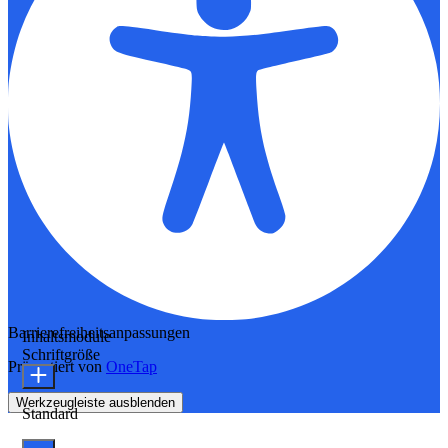
Barrierefreiheitsanpassungen
Inhaltsmodule
Schriftgröße
Präsentiert von
OneTap
Werkzeugleiste ausblenden
Standard