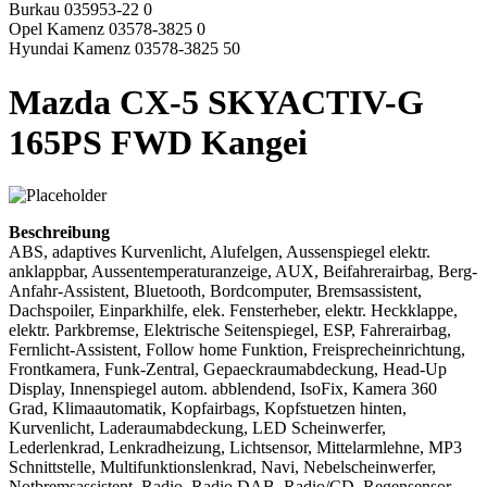
Burkau 035953-22 0
Opel Kamenz 03578-3825 0
Hyundai Kamenz 03578-3825 50
Mazda CX-5 SKYACTIV-G
165PS FWD Kangei
Beschreibung
ABS, adaptives Kurvenlicht, Alufelgen, Aussenspiegel elektr.
anklappbar, Aussentemperaturanzeige, AUX, Beifahrerairbag, Berg-
Anfahr-Assistent, Bluetooth, Bordcomputer, Bremsassistent,
Dachspoiler, Einparkhilfe, elek. Fensterheber, elektr. Heckklappe,
elektr. Parkbremse, Elektrische Seitenspiegel, ESP, Fahrerairbag,
Fernlicht-Assistent, Follow home Funktion, Freisprecheinrichtung,
Frontkamera, Funk-Zentral, Gepaeckraumabdeckung, Head-Up
Display, Innenspiegel autom. abblendend, IsoFix, Kamera 360
Grad, Klimaautomatik, Kopfairbags, Kopfstuetzen hinten,
Kurvenlicht, Laderaumabdeckung, LED Scheinwerfer,
Lederlenkrad, Lenkradheizung, Lichtsensor, Mittelarmlehne, MP3
Schnittstelle, Multifunktionslenkrad, Navi, Nebelscheinwerfer,
Notbremsassistent, Radio, Radio DAB, Radio/CD, Regensensor,