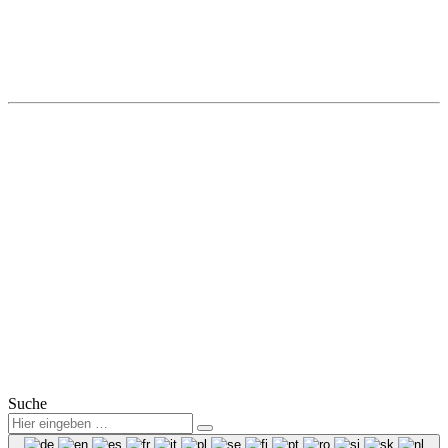
Kamenz
Autohaus Winter
Hohe Straße 8a
01917 Kamenz
Tel.: (0 35 78) 3825 50
Fax: (0 35 78) 3825 38
Mail:
info@winter-lausitz.de
Verkauf:
Mo.-Fr.: 09:00 – 18:00 Uhr
Sa.: 09:00 – 12:00 Uhr
Service:
Mo.-Fr.: 07:00 – 18:00 Uhr
Sa.: 08:00 – 12:00 Uhr
© 2025
Winter Automobilpartner GmbH & Co. KG
|
Datenschutz
|
Impressum
|
Mitarbeiterbereich
Suche