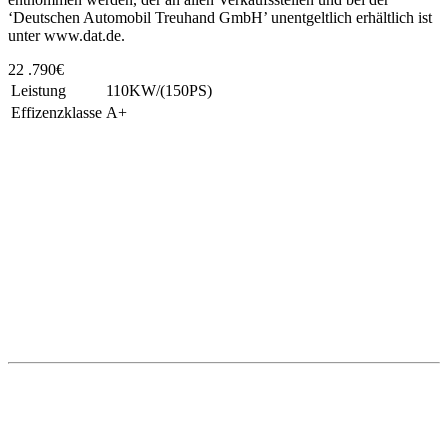
‘Deutschen Automobil Treuhand GmbH’ unentgeltlich erhältlich ist
unter www.dat.de.
22 .790€
Leistung
110KW/(150PS)
Effizenzklasse
A+
Unsere Standorte
Bretnig
Autohaus Winter
Gewerbering Süd 3
01900 Bretnig
Tel.: (03 59 55) 483 0
Fax: (03 59 55) 483 613
Mail:
info@winter-lausitz.de
Verkauf: