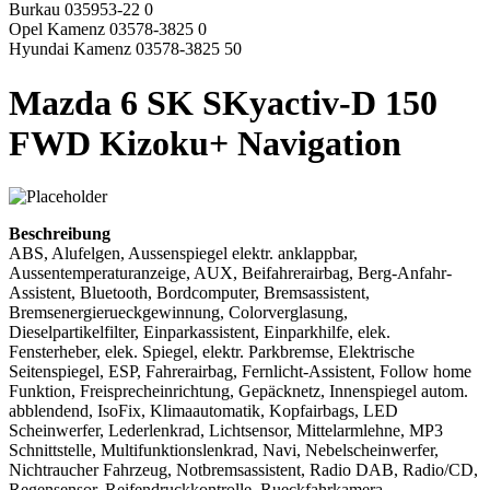
Burkau 035953-22 0
Opel Kamenz 03578-3825 0
Hyundai Kamenz 03578-3825 50
Mazda 6 SK SKyactiv-D 150
FWD Kizoku+ Navigation
Beschreibung
ABS, Alufelgen, Aussenspiegel elektr. anklappbar,
Aussentemperaturanzeige, AUX, Beifahrerairbag, Berg-Anfahr-
Assistent, Bluetooth, Bordcomputer, Bremsassistent,
Bremsenergierueckgewinnung, Colorverglasung,
Dieselpartikelfilter, Einparkassistent, Einparkhilfe, elek.
Fensterheber, elek. Spiegel, elektr. Parkbremse, Elektrische
Seitenspiegel, ESP, Fahrerairbag, Fernlicht-Assistent, Follow home
Funktion, Freisprecheinrichtung, Gepäcknetz, Innenspiegel autom.
abblendend, IsoFix, Klimaautomatik, Kopfairbags, LED
Scheinwerfer, Lederlenkrad, Lichtsensor, Mittelarmlehne, MP3
Schnittstelle, Multifunktionslenkrad, Navi, Nebelscheinwerfer,
Nichtraucher Fahrzeug, Notbremsassistent, Radio DAB, Radio/CD,
Regensensor, Reifendruckkontrolle, Rueckfahrkamera,