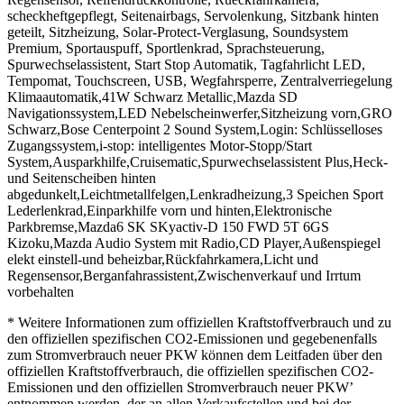
scheckheftgepflegt, Seitenairbags, Servolenkung, Sitzbank hinten
geteilt, Sitzheizung, Solar-Protect-Verglasung, Soundsystem
Premium, Sportauspuff, Sportlenkrad, Sprachsteuerung,
Spurwechselassistent, Start Stop Automatik, Tagfahrlicht LED,
Tempomat, Touchscreen, USB, Wegfahrsperre, Zentralverriegelung
Klimaautomatik,41W Schwarz Metallic,Mazda SD
Navigationssystem,LED Nebelscheinwerfer,Sitzheizung vorn,GRO
Schwarz,Bose Centerpoint 2 Sound System,Login: Schlüsselloses
Zugangssystem,i-stop: intelligentes Motor-Stopp/Start
System,Ausparkhilfe,Cruisematic,Spurwechselassistent Plus,Heck-
und Seitenscheiben hinten
abgedunkelt,Leichtmetallfelgen,Lenkradheizung,3 Speichen Sport
Lederlenkrad,Einparkhilfe vorn und hinten,Elektronische
Parkbremse,Mazda6 SK SKyactiv-D 150 FWD 5T 6GS
Kizoku,Mazda Audio System mit Radio,CD Player,Außenspiegel
elekt einstell-und beheizbar,Rückfahrkamera,Licht und
Regensensor,Berganfahrassistent,Zwischenverkauf und Irrtum
vorbehalten
* Weitere Informationen zum offiziellen Kraftstoffverbrauch und zu
den offiziellen spezifischen CO2-Emissionen und gegebenenfalls
zum Stromverbrauch neuer PKW können dem Leitfaden über den
offiziellen Kraftstoffverbrauch, die offiziellen spezifischen CO2-
Emissionen und den offiziellen Stromverbrauch neuer PKW’
entnommen werden, der an allen Verkaufsstellen und bei der