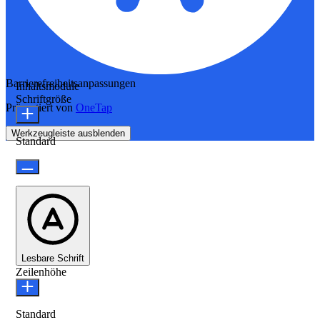
Barrierefreiheitsanpassungen
Inhaltsmodule
Schriftgröße
Präsentiert von
OneTap
Werkzeugleiste ausblenden
Standard
Lesbare Schrift
Zeilenhöhe
Standard