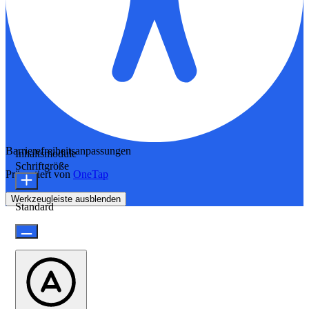
Barrierefreiheitsanpassungen
Inhaltsmodule
Schriftgröße
Präsentiert von
OneTap
Werkzeugleiste ausblenden
Standard