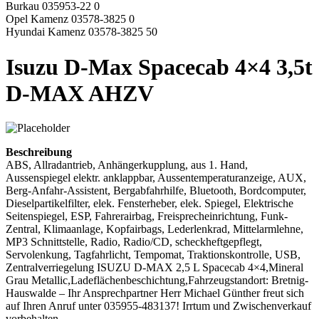
Burkau 035953-22 0
Opel Kamenz 03578-3825 0
Hyundai Kamenz 03578-3825 50
Isuzu D-Max Spacecab 4×4 3,5t
D-MAX AHZV
Beschreibung
ABS, Allradantrieb, Anhängerkupplung, aus 1. Hand,
Aussenspiegel elektr. anklappbar, Aussentemperaturanzeige, AUX,
Berg-Anfahr-Assistent, Bergabfahrhilfe, Bluetooth, Bordcomputer,
Dieselpartikelfilter, elek. Fensterheber, elek. Spiegel, Elektrische
Seitenspiegel, ESP, Fahrerairbag, Freisprecheinrichtung, Funk-
Zentral, Klimaanlage, Kopfairbags, Lederlenkrad, Mittelarmlehne,
MP3 Schnittstelle, Radio, Radio/CD, scheckheftgepflegt,
Servolenkung, Tagfahrlicht, Tempomat, Traktionskontrolle, USB,
Zentralverriegelung ISUZU D-MAX 2,5 L Spacecab 4×4,Mineral
Grau Metallic,Ladeflächenbeschichtung,Fahrzeugstandort: Bretnig-
Hauswalde – Ihr Ansprechpartner Herr Michael Günther freut sich
auf Ihren Anruf unter 035955-483137! Irrtum und Zwischenverkauf
vorbehalten