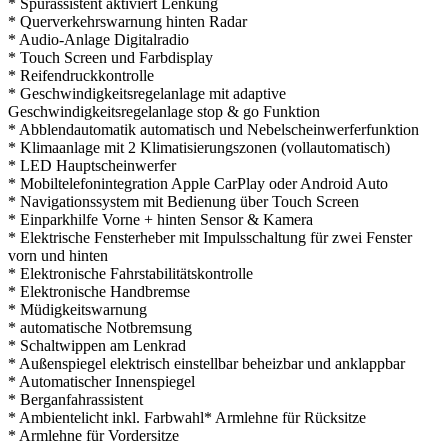
* Spurassistent aktiviert Lenkung
* Querverkehrswarnung hinten Radar
* Audio-Anlage Digitalradio
* Touch Screen und Farbdisplay
* Reifendruckkontrolle
* Geschwindigkeitsregelanlage mit adaptive
Geschwindigkeitsregelanlage stop & go Funktion
* Abblendautomatik automatisch und Nebelscheinwerferfunktion
* Klimaanlage mit 2 Klimatisierungszonen (vollautomatisch)
* LED Hauptscheinwerfer
* Mobiltelefonintegration Apple CarPlay oder Android Auto
* Navigationssystem mit Bedienung über Touch Screen
* Einparkhilfe Vorne + hinten Sensor & Kamera
* Elektrische Fensterheber mit Impulsschaltung für zwei Fenster
vorn und hinten
* Elektronische Fahrstabilitätskontrolle
* Elektronische Handbremse
* Müdigkeitswarnung
* automatische Notbremsung
* Schaltwippen am Lenkrad
* Außenspiegel elektrisch einstellbar beheizbar und anklappbar
* Automatischer Innenspiegel
* Berganfahrassistent
* Ambientelicht inkl. Farbwahl* Armlehne für Rücksitze
* Armlehne für Vordersitze