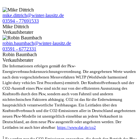
mike.dittrich@winter-lausitz.de
03594 - 77691533
Mike Dittrich
Verkaufsberater
robin.baumbach@winter-lausitz.de
03591 - 6772331
Robin Baumbach
Verkaufsberater
Die Informationen erfolgen gemäß der Pkw-
Energieverbrauchskennzeichnungsverordnung. Die angegebenen Werte wurden
nach dem vorgeschriebenen Messverfahren WLTP (Worldwide harmonised
Light-duty vehicles Test Procedures) ermittelt. Der Kraftstoffverbrauch und der
CO2-Ausstoß eines Pkw sind nicht nur von der effizienten Ausnutzung des
Kraftstoffs durch den Pkw, sondern auch vom Fahrstil und anderen
nichttechnischen Faktoren abhängig. CO2 ist das für die Erderwärmung
hauptsächlich verantwortliche Treibhausgas. Ein Leitfaden über den
Kraftstoffverbrauch und die CO2-Emissionen aller in Deutschland angebotenen
neuen Pkw-Modelle ist unentgeltlich einsehbar an jedem Verkaufsort in
Deutschland, an dem neue Pkw ausgestellt oder angeboten werden. Der
Leitfaden ist auch hier abrufbar:
https://www.dat.de/co2
1
Es werden nur die CO2-Emissionen angegeben, die durch den Betrieb des Pkw