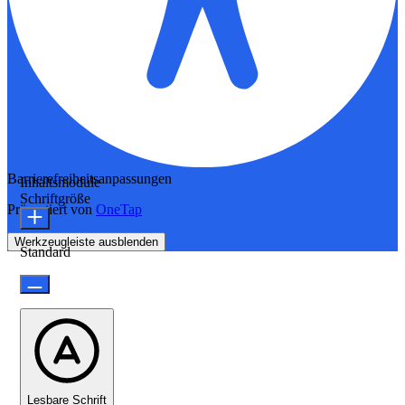
Barrierefreiheitsanpassungen
Inhaltsmodule
Schriftgröße
Präsentiert von
OneTap
Werkzeugleiste ausblenden
Standard
Lesbare Schrift