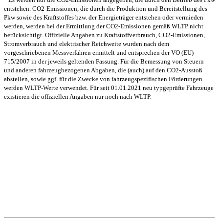
entstehen. CO2-Emissionen, die durch die Produktion und Bereitstellung des
Pkw sowie des Kraftstoffes bzw. der Energieträger entstehen oder vermieden
werden, werden bei der Ermittlung der CO2-Emissionen gemäß WLTP nicht
berücksichtigt. Offizielle Angaben zu Kraftstoffverbrauch, CO2-Emissionen,
Stromverbrauch und elektrischer Reichweite wurden nach dem
vorgeschriebenen Messverfahren ermittelt und entsprechen der VO (EU)
715/2007 in der jeweils geltenden Fassung. Für die Bemessung von Steuern
und anderen fahrzeugbezogenen Abgaben, die (auch) auf den CO2-Ausstoß
abstellen, sowie ggf. für die Zwecke von fahrzeugspezifischen Förderungen
werden WLTP-Werte verwendet. Für seit 01.01.2021 neu typgeprüfte Fahrzeuge
existieren die offiziellen Angaben nur noch nach WLTP.
Unsere Standorte
Bretnig
Autohaus Winter
Gewerbering Süd 3
01900 Bretnig