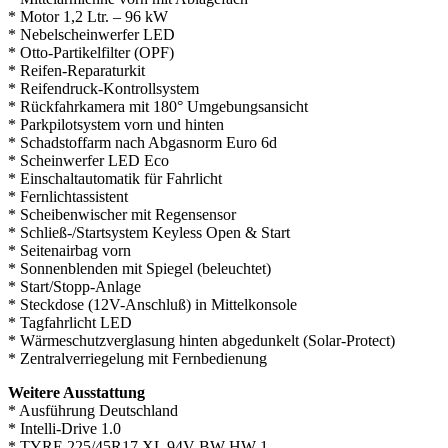
* Motor 1,2 Ltr. – 96 kW
* Nebelscheinwerfer LED
* Otto-Partikelfilter (OPF)
* Reifen-Reparaturkit
* Reifendruck-Kontrollsystem
* Rückfahrkamera mit 180° Umgebungsansicht
* Parkpilotsystem vorn und hinten
* Schadstoffarm nach Abgasnorm Euro 6d
* Scheinwerfer LED Eco
* Einschaltautomatik für Fahrlicht
* Fernlichtassistent
* Scheibenwischer mit Regensensor
* Schließ-/Startsystem Keyless Open & Start
* Seitenairbag vorn
* Sonnenblenden mit Spiegel (beleuchtet)
* Start/Stopp-Anlage
* Steckdose (12V-Anschluß) in Mittelkonsole
* Tagfahrlicht LED
* Wärmeschutzverglasung hinten abgedunkelt (Solar-Protect)
* Zentralverriegelung mit Fernbedienung
Weitere Ausstattung
* Ausführung Deutschland
* Intelli-Drive 1.0
* TYRE 225/45R17 XL 94V BW HW 1