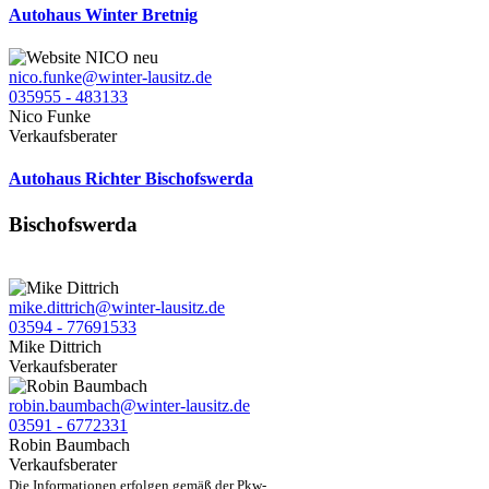
Autohaus Winter Bretnig
nico.funke@winter-lausitz.de
035955 - 483133
Nico Funke
Verkaufsberater
Autohaus Richter Bischofswerda
Bischofswerda
mike.dittrich@winter-lausitz.de
03594 - 77691533
Mike Dittrich
Verkaufsberater
robin.baumbach@winter-lausitz.de
03591 - 6772331
Robin Baumbach
Verkaufsberater
Die Informationen erfolgen gemäß der Pkw-