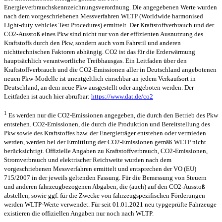
Energieverbrauchskennzeichnungsverordnung. Die angegebenen Werte wurden
nach dem vorgeschriebenen Messverfahren WLTP (Worldwide harmonised
Light-duty vehicles Test Procedures) ermittelt. Der Kraftstoffverbrauch und der
CO2-Ausstoß eines Pkw sind nicht nur von der effizienten Ausnutzung des
Kraftstoffs durch den Pkw, sondern auch vom Fahrstil und anderen
nichttechnischen Faktoren abhängig. CO2 ist das für die Erderwärmung
hauptsächlich verantwortliche Treibhausgas. Ein Leitfaden über den
Kraftstoffverbrauch und die CO2-Emissionen aller in Deutschland angebotenen
neuen Pkw-Modelle ist unentgeltlich einsehbar an jedem Verkaufsort in
Deutschland, an dem neue Pkw ausgestellt oder angeboten werden. Der
Leitfaden ist auch hier abrufbar:
https://www.dat.de/co2
1
Es werden nur die CO2-Emissionen angegeben, die durch den Betrieb des Pkw
entstehen. CO2-Emissionen, die durch die Produktion und Bereitstellung des
Pkw sowie des Kraftstoffes bzw. der Energieträger entstehen oder vermieden
werden, werden bei der Ermittlung der CO2-Emissionen gemäß WLTP nicht
berücksichtigt. Offizielle Angaben zu Kraftstoffverbrauch, CO2-Emissionen,
Stromverbrauch und elektrischer Reichweite wurden nach dem
vorgeschriebenen Messverfahren ermittelt und entsprechen der VO (EU)
715/2007 in der jeweils geltenden Fassung. Für die Bemessung von Steuern
und anderen fahrzeugbezogenen Abgaben, die (auch) auf den CO2-Ausstoß
abstellen, sowie ggf. für die Zwecke von fahrzeugspezifischen Förderungen
werden WLTP-Werte verwendet. Für seit 01.01.2021 neu typgeprüfte Fahrzeuge
existieren die offiziellen Angaben nur noch nach WLTP.