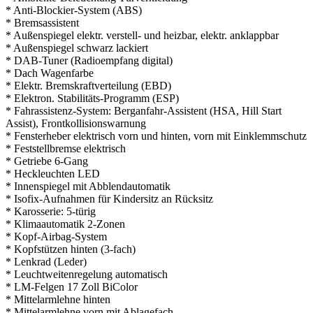
* Anti-Blockier-System (ABS)
* Bremsassistent
* Außenspiegel elektr. verstell- und heizbar, elektr. anklappbar
* Außenspiegel schwarz lackiert
* DAB-Tuner (Radioempfang digital)
* Dach Wagenfarbe
* Elektr. Bremskraftverteilung (EBD)
* Elektron. Stabilitäts-Programm (ESP)
* Fahrassistenz-System: Berganfahr-Assistent (HSA, Hill Start
Assist), Frontkollisionswarnung
* Fensterheber elektrisch vorn und hinten, vorn mit Einklemmschutz
* Feststellbremse elektrisch
* Getriebe 6-Gang
* Heckleuchten LED
* Innenspiegel mit Abblendautomatik
* Isofix-Aufnahmen für Kindersitz an Rücksitz
* Karosserie: 5-türig
* Klimaautomatik 2-Zonen
* Kopf-Airbag-System
* Kopfstützen hinten (3-fach)
* Lenkrad (Leder)
* Leuchtweitenregelung automatisch
* LM-Felgen 17 Zoll BiColor
* Mittelarmlehne hinten
* Mittelarmlehne vorn mit Ablagefach