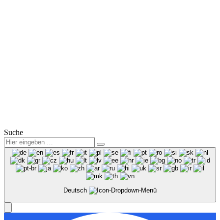
Fax: (0 35 78) 3825 38
Mail:
info@winter-lausitz.de
Verkauf:
Mo.-Fr.: 09:00 – 18:00 Uhr
Sa.: 09:00 – 12:00 Uhr
Service:
Mo.-Fr.: 07:00 – 18:00 Uhr
Sa.: 08:00 – 12:00 Uhr
© 2025
Winter Automobilpartner GmbH & Co. KG
|
Datenschutz
|
Impressum
|
Mitarbeiterbereich
Suche
Deutsch