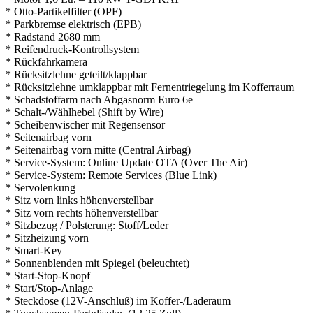
* Otto-Partikelfilter (OPF)
* Parkbremse elektrisch (EPB)
* Radstand 2680 mm
* Reifendruck-Kontrollsystem
* Rückfahrkamera
* Rücksitzlehne geteilt/klappbar
* Rücksitzlehne umklappbar mit Fernentriegelung im Kofferraum
* Schadstoffarm nach Abgasnorm Euro 6e
* Schalt-/Wählhebel (Shift by Wire)
* Scheibenwischer mit Regensensor
* Seitenairbag vorn
* Seitenairbag vorn mitte (Central Airbag)
* Service-System: Online Update OTA (Over The Air)
* Service-System: Remote Services (Blue Link)
* Servolenkung
* Sitz vorn links höhenverstellbar
* Sitz vorn rechts höhenverstellbar
* Sitzbezug / Polsterung: Stoff/Leder
* Sitzheizung vorn
* Smart-Key
* Sonnenblenden mit Spiegel (beleuchtet)
* Start-Stop-Knopf
* Start/Stop-Anlage
* Steckdose (12V-Anschluß) im Koffer-/Laderaum