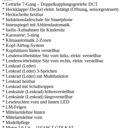
* Getriebe 7-Gang – Doppelkupplungsgetriebe DCT
* Heckklappe/-Deckel elektr. betätigt (Öffnung, sensorgesteuert)
* Heckscheibe heizbar
* Induktionsladeschale für Smartphone
* Innenspiegel mit Abblendautomatik
* Isofix-Aufnahmen für Kindersitz
* Karosserie: 5-türig
* Klimaautomatik 2-Zonen
* Kopf-Airbag-System
* Kopfstützen hinten verstellbar
* Lendenwirbelstütze Sitz vorn links, elektr. verstellbar
* Lendenwirbelstütze Sitz vorn rechts, elektr. verstellbar
* Lenkrad (Leder)
* Lenkrad (Leder) 3-Speichen
* Lenkrad (Leder) mit Multifunktion
* Lenkrad heizbar
* Lenkrad mit Schaltwippen
* Lenksäule (Lenkrad) höhenverstellbar
* Lenksäule (Lenkrad) längsverstellbar
* Leseleuchten vorn und hinten LED
* LM-Felgen
* Mittelarmlehne hinten
* Mittelarmlehne vorn
* Modellpflege
* Motor 1,6 Ltr. – 110 kW T-GDI KAT