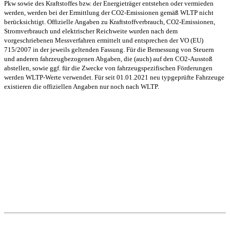
Pkw sowie des Kraftstoffes bzw. der Energieträger entstehen oder vermieden
werden, werden bei der Ermittlung der CO2-Emissionen gemäß WLTP nicht
berücksichtigt. Offizielle Angaben zu Kraftstoffverbrauch, CO2-Emissionen,
Stromverbrauch und elektrischer Reichweite wurden nach dem
vorgeschriebenen Messverfahren ermittelt und entsprechen der VO (EU)
715/2007 in der jeweils geltenden Fassung. Für die Bemessung von Steuern
und anderen fahrzeugbezogenen Abgaben, die (auch) auf den CO2-Ausstoß
abstellen, sowie ggf. für die Zwecke von fahrzeugspezifischen Förderungen
werden WLTP-Werte verwendet. Für seit 01.01.2021 neu typgeprüfte Fahrzeuge
existieren die offiziellen Angaben nur noch nach WLTP.
Unsere Standorte
Bretnig
Autohaus Winter
Gewerbering Süd 3
01900 Bretnig
Tel.: (03 59 55) 483 0
Fax: (03 59 55) 483 613