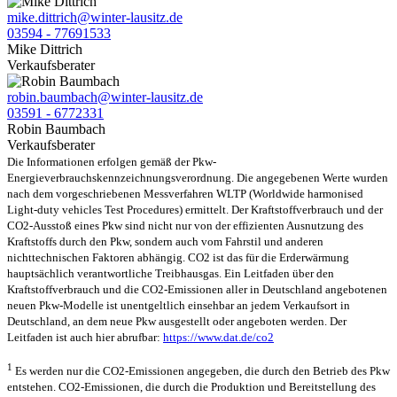
mike.dittrich@winter-lausitz.de
03594 - 77691533
Mike Dittrich
Verkaufsberater
robin.baumbach@winter-lausitz.de
03591 - 6772331
Robin Baumbach
Verkaufsberater
Die Informationen erfolgen gemäß der Pkw-
Energieverbrauchskennzeichnungsverordnung. Die angegebenen Werte wurden
nach dem vorgeschriebenen Messverfahren WLTP (Worldwide harmonised
Light-duty vehicles Test Procedures) ermittelt. Der Kraftstoffverbrauch und der
CO2-Ausstoß eines Pkw sind nicht nur von der effizienten Ausnutzung des
Kraftstoffs durch den Pkw, sondern auch vom Fahrstil und anderen
nichttechnischen Faktoren abhängig. CO2 ist das für die Erderwärmung
hauptsächlich verantwortliche Treibhausgas. Ein Leitfaden über den
Kraftstoffverbrauch und die CO2-Emissionen aller in Deutschland angebotenen
neuen Pkw-Modelle ist unentgeltlich einsehbar an jedem Verkaufsort in
Deutschland, an dem neue Pkw ausgestellt oder angeboten werden. Der
Leitfaden ist auch hier abrufbar:
https://www.dat.de/co2
1
Es werden nur die CO2-Emissionen angegeben, die durch den Betrieb des Pkw
entstehen. CO2-Emissionen, die durch die Produktion und Bereitstellung des