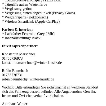
* Touchscreen-Farbdisplay (12,25 Zoll)
* Türgriffe außen Wagenfarbe
* Verglasung getönt
* Verglasung hinten abgedunkelt (Privacy Glass)
* Wegfahrsperre (elektronisch)
* Wireless SmartLink (Apple CarPlay)
Farben & Interieur
* Lackfarbe: Ecotronic Grey / MIC
* Innenausstattung: Black
IhreAnsprechpartner:
Konstantin Marschner
01755736973
konstantin.marschner@winter-lausitz.de
Robin Baumbach
01755736731
robin.baumbach@winter-lausitz.de
Wichtig: Bitte erkundigen Sie sichzunächst an welchem Standort
sich das Fahrzeug derzeit befindet. Alle Angabenohne Gewähr.
Irrtum und Zwischenverkauf vorbehalten.
Autohaus Winter