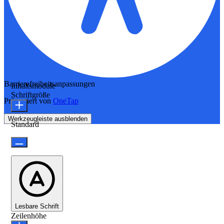
Barrierefreiheitsanpassungen
Inhaltsmodule
Schriftgröße
Präsentiert von
OneTap
Werkzeugleiste ausblenden
Standard
Lesbare Schrift
Zeilenhöhe