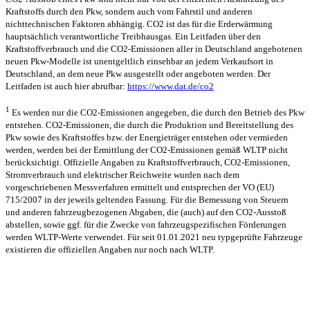
Kraftstoffs durch den Pkw, sondern auch vom Fahrstil und anderen
nichttechnischen Faktoren abhängig. CO2 ist das für die Erderwärmung
hauptsächlich verantwortliche Treibhausgas. Ein Leitfaden über den
Kraftstoffverbrauch und die CO2-Emissionen aller in Deutschland angebotenen
neuen Pkw-Modelle ist unentgeltlich einsehbar an jedem Verkaufsort in
Deutschland, an dem neue Pkw ausgestellt oder angeboten werden. Der
Leitfaden ist auch hier abrufbar:
https://www.dat.de/co2
1
Es werden nur die CO2-Emissionen angegeben, die durch den Betrieb des Pkw
entstehen. CO2-Emissionen, die durch die Produktion und Bereitstellung des
Pkw sowie des Kraftstoffes bzw. der Energieträger entstehen oder vermieden
werden, werden bei der Ermittlung der CO2-Emissionen gemäß WLTP nicht
berücksichtigt. Offizielle Angaben zu Kraftstoffverbrauch, CO2-Emissionen,
Stromverbrauch und elektrischer Reichweite wurden nach dem
vorgeschriebenen Messverfahren ermittelt und entsprechen der VO (EU)
715/2007 in der jeweils geltenden Fassung. Für die Bemessung von Steuern
und anderen fahrzeugbezogenen Abgaben, die (auch) auf den CO2-Ausstoß
abstellen, sowie ggf. für die Zwecke von fahrzeugspezifischen Förderungen
werden WLTP-Werte verwendet. Für seit 01.01.2021 neu typgeprüfte Fahrzeuge
existieren die offiziellen Angaben nur noch nach WLTP.