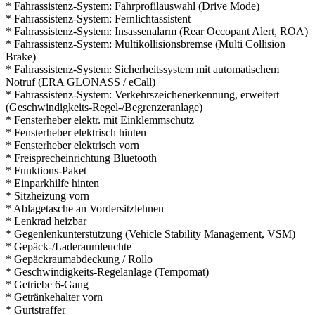
* Fahrassistenz-System: Fahrprofilauswahl (Drive Mode)
* Fahrassistenz-System: Fernlichtassistent
* Fahrassistenz-System: Insassenalarm (Rear Occopant Alert, ROA)
* Fahrassistenz-System: Multikollisionsbremse (Multi Collision
Brake)
* Fahrassistenz-System: Sicherheitssystem mit automatischem
Notruf (ERA GLONASS / eCall)
* Fahrassistenz-System: Verkehrszeichenerkennung, erweitert
(Geschwindigkeits-Regel-/Begrenzeranlage)
* Fensterheber elektr. mit Einklemmschutz
* Fensterheber elektrisch hinten
* Fensterheber elektrisch vorn
* Freisprecheinrichtung Bluetooth
* Funktions-Paket
* Einparkhilfe hinten
* Sitzheizung vorn
* Ablagetasche an Vordersitzlehnen
* Lenkrad heizbar
* Gegenlenkunterstützung (Vehicle Stability Management, VSM)
* Gepäck-/Laderaumleuchte
* Gepäckraumabdeckung / Rollo
* Geschwindigkeits-Regelanlage (Tempomat)
* Getriebe 6-Gang
* Getränkehalter vorn
* Gurtstraffer