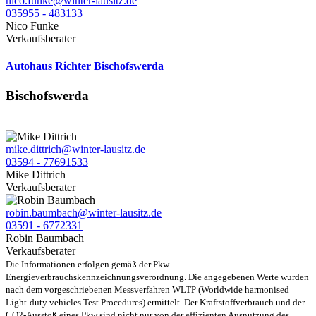
nico.funke@winter-lausitz.de
035955 - 483133
Nico Funke
Verkaufsberater
Autohaus Richter Bischofswerda
Bischofswerda
mike.dittrich@winter-lausitz.de
03594 - 77691533
Mike Dittrich
Verkaufsberater
robin.baumbach@winter-lausitz.de
03591 - 6772331
Robin Baumbach
Verkaufsberater
Die Informationen erfolgen gemäß der Pkw-
Energieverbrauchskennzeichnungsverordnung. Die angegebenen Werte wurden
nach dem vorgeschriebenen Messverfahren WLTP (Worldwide harmonised
Light-duty vehicles Test Procedures) ermittelt. Der Kraftstoffverbrauch und der
CO2-Ausstoß eines Pkw sind nicht nur von der effizienten Ausnutzung des