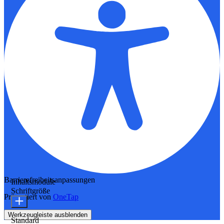
Barrierefreiheitsanpassungen
Inhaltsmodule
Schriftgröße
Präsentiert von
OneTap
Werkzeugleiste ausblenden
Standard