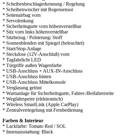
* Scheibenbeschlagerkennung / Regelung
* Scheibenwischer mit Regensensor
* Seitenairbag vorn
* Servolenkung
* Sicherheitsgurte vorn höhenverstellbar
* Sitz vorn links höhenverstellbar
* Sitzbezug / Polsterung: Stoff
* Sonnenblenden mit Spiegel (beleuchtet)
* Start/Stop-Anlage
* Steckdose (12V-Anschluß) vorn
* Tagfahrlicht LED
* Türgriffe außen Wagenfarbe
* USB-Anschluss + AUX-IN-Anschluss
* USB-Anschluss hinten
* USB-Anschluss Mittelkonsole
* Verglasung getönt
* Warnanlage für Sicherheitsgurte, Fahrer-/Beifahrerseite
* Wegfahrsperre (elektronisch)
* Wireless SmartLink (Apple CarPlay)
* Zentralverriegelung mit Fernbedienung
Farben & Interieur
* Lackfarbe: Tomato Red / SOL
* Innenausstattung: Black