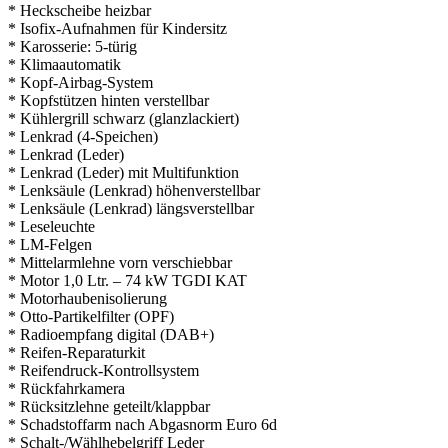
* Heckscheibe heizbar
* Isofix-Aufnahmen für Kindersitz
* Karosserie: 5-türig
* Klimaautomatik
* Kopf-Airbag-System
* Kopfstützen hinten verstellbar
* Kühlergrill schwarz (glanzlackiert)
* Lenkrad (4-Speichen)
* Lenkrad (Leder)
* Lenkrad (Leder) mit Multifunktion
* Lenksäule (Lenkrad) höhenverstellbar
* Lenksäule (Lenkrad) längsverstellbar
* Leseleuchte
* LM-Felgen
* Mittelarmlehne vorn verschiebbar
* Motor 1,0 Ltr. – 74 kW TGDI KAT
* Motorhaubenisolierung
* Otto-Partikelfilter (OPF)
* Radioempfang digital (DAB+)
* Reifen-Reparaturkit
* Reifendruck-Kontrollsystem
* Rückfahrkamera
* Rücksitzlehne geteilt/klappbar
* Schadstoffarm nach Abgasnorm Euro 6d
* Schalt-/Wählhebelgriff Leder