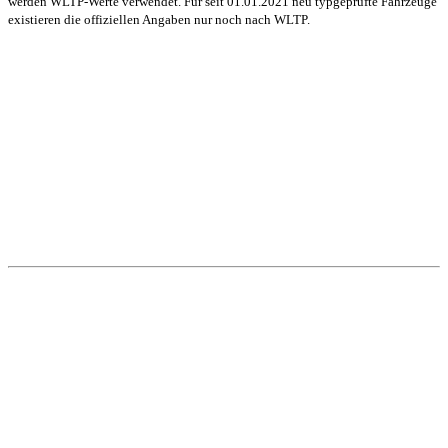
werden WLTP-Werte verwendet. Für seit 01.01.2021 neu typgeprüfte Fahrzeuge
existieren die offiziellen Angaben nur noch nach WLTP.
Unsere Standorte
Bretnig
Autohaus Winter
Gewerbering Süd 3
01900 Bretnig
Tel.: (03 59 55) 483 0
Fax: (03 59 55) 483 613
Mail:
info@winter-lausitz.de
Verkauf:
Mo.-Fr.: 09:00 – 18:00 Uhr
Sa.: 09:00 – 12:00 Uhr
Service:
Mo.-Fr.: 07:00 – 18:00 Uhr
Sa.: 08:00 – 12:00 Uhr