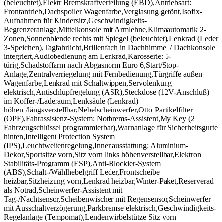
(beleuchtet),Elektr Bremskraftverteilung (EBD),Antriebsart:
Frontantrieb,Dachspoiler Wagenfarbe,Verglasung getönt,Isofix-
Aufnahmen für Kindersitz,Geschwindigkeits-
Begrenzeranlage,Mittelkonsole mit Armlehne,Klimaautomatik 2-
Zonen,Sonnenblende rechts mit Spiegel (beleuchtet),Lenkrad (Leder
3-Speichen),Tagfahrlicht,Brillenfach in Dachhimmel / Dachkonsole
integriert,Audiobedienung am Lenkrad,Karosserie: 5-
türig,Schadstoffarm nach Abgasnorm Euro 6,Start/Stop-
Anlage,Zentralverriegelung mit Fernbedienung,Türgriffe außen
Wagenfarbe,Lenkrad mit Schaltwippen,Servolenkung
elektrisch,Antischlupfregelung (ASR),Steckdose (12V-Anschluß)
im Koffer-/Laderaum,Lenksäule (Lenkrad)
höhen-/längsverstellbar,Nebelscheinwerfer,Otto-Partikelfilter
(OPF),Fahrassistenz-System: Notbrems-Assistent,My Key (2
Fahrzeugschlüssel programmierbar),Warnanlage für Sicherheitsgurte
hinten,Intelligent Protection System
(IPS),Leuchtweitenregelung,Innenausstattung: Aluminium-
Dekor,Sportsitze vorn,Sitz vorn links höhenverstellbar,Elektron
Stabilitäts-Programm (ESP),Anti-Blockier-System
(ABS),Schalt-/Wählhebelgriff Leder,Frontscheibe
heizbar,Sitzheizung vorn,Lenkrad heizbar,Winter-Paket,Reserverad
als Notrad,Scheinwerfer-Assistent mit
Tag-/Nachtsensor,Scheibenwischer mit Regensensor,Scheinwerfer
mit Ausschaltverzögerung,Parkbremse elektrisch,Geschwindigkeits-
Regelanlage (Tempomat),Lendenwirbelstütze Sitz vorn