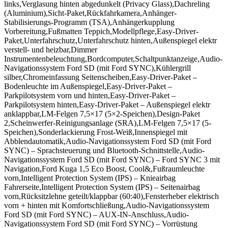
links,Verglasung hinten abgedunkelt (Privacy Glass),Dachreling
(Aluminium),Sicht-Paket,Rückfahrkamera,Anhänger-
Stabilisierungs-Programm (TSA),Anhängerkupplung
Vorbereitung,Fußmatten Teppich,Modellpflege,Easy-Driver-
Paket,Unterfahrschutz,Unterfahrschutz hinten,Außenspiegel elektr
verstell- und heizbar,Dimmer
Instrumentenbeleuchtung,Bordcomputer,Schaltpunktanzeige,Audio-
Navigationssystem Ford SD (mit Ford SYNC),Kühlergrill
silber,Chromeinfassung Seitenscheiben,Easy-Driver-Paket –
Bodenleuchte im Außenspiegel,Easy-Driver-Paket –
Parkpilotsystem vorn und hinten,Easy-Driver-Paket –
Parkpilotsystem hinten,Easy-Driver-Paket – Außenspiegel elektr
anklappbar,LM-Felgen 7,5×17 (5×2-Speichen),Design-Paket
2,Scheinwerfer-Reinigungsanlage (SRA),LM-Felgen 7,5×17 (5-
Speichen),Sonderlackierung Frost-Weiß,Innenspiegel mit
Abblendautomatik,Audio-Navigationssystem Ford SD (mit Ford
SYNC) – Sprachsteuerung und Bluetooth-Schnittstelle,Audio-
Navigationssystem Ford SD (mit Ford SYNC) – Ford SYNC 3 mit
Navigation,Ford Kuga 1,5 Eco Boost, Cool&,Fußraumleuchte
vorn,Intelligent Protection System (IPS) – Knieairbag
Fahrerseite,Intelligent Protection System (IPS) – Seitenairbag
vorn,Rücksitzlehne geteilt/klappbar (60:40),Fensterheber elektrisch
vorn + hinten mit Komfortschließung,Audio-Navigationssystem
Ford SD (mit Ford SYNC) – AUX-IN-Anschluss,Audio-
Navigationssystem Ford SD (mit Ford SYNC) – Vorrüstung