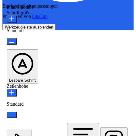
Barrierefreiheitsanpassungen
Inhaltsmodule
Schriftgröße
Präsentiert von
OneTap
Werkzeugleiste ausblenden
Standard
Lesbare Schrift
Zeilenhöhe
Standard