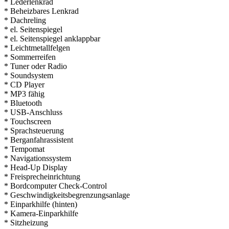
* Lederlenkrad
* Beheizbares Lenkrad
* Dachreling
* el. Seitenspiegel
* el. Seitenspiegel anklappbar
* Leichtmetallfelgen
* Sommerreifen
* Tuner oder Radio
* Soundsystem
* CD Player
* MP3 fähig
* Bluetooth
* USB-Anschluss
* Touchscreen
* Sprachsteuerung
* Berganfahrassistent
* Tempomat
* Navigationssystem
* Head-Up Display
* Freisprecheinrichtung
* Bordcomputer Check-Control
* Geschwindigkeitsbegrenzungsanlage
* Einparkhilfe (hinten)
* Kamera-Einparkhilfe
* Sitzheizung