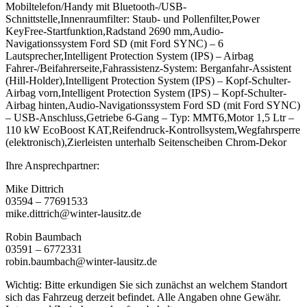
Mobiltelefon/Handy mit Bluetooth-/USB-
Schnittstelle,Innenraumfilter: Staub- und Pollenfilter,Power
KeyFree-Startfunktion,Radstand 2690 mm,Audio-
Navigationssystem Ford SD (mit Ford SYNC) – 6
Lautsprecher,Intelligent Protection System (IPS) – Airbag
Fahrer-/Beifahrerseite,Fahrassistenz-System: Berganfahr-Assistent
(Hill-Holder),Intelligent Protection System (IPS) – Kopf-Schulter-
Airbag vorn,Intelligent Protection System (IPS) – Kopf-Schulter-
Airbag hinten,Audio-Navigationssystem Ford SD (mit Ford SYNC)
– USB-Anschluss,Getriebe 6-Gang – Typ: MMT6,Motor 1,5 Ltr –
110 kW EcoBoost KAT,Reifendruck-Kontrollsystem,Wegfahrsperre
(elektronisch),Zierleisten unterhalb Seitenscheiben Chrom-Dekor
Ihre Ansprechpartner:
Mike Dittrich
03594 – 77691533
mike.dittrich@winter-lausitz.de
Robin Baumbach
03591 – 6772331
robin.baumbach@winter-lausitz.de
Wichtig: Bitte erkundigen Sie sich zunächst an welchem Standort
sich das Fahrzeug derzeit befindet. Alle Angaben ohne Gewähr.