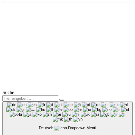
Tel.: (0 35 78) 3825 50
Fax: (0 35 78) 3825 38
Mail:
info@winter-lausitz.de
Verkauf:
Mo.-Fr.: 09:00 – 18:00 Uhr
Sa.: 09:00 – 12:00 Uhr
Service:
Mo.-Fr.: 07:00 – 18:00 Uhr
Sa.: 08:00 – 12:00 Uhr
© 2025
Winter Automobilpartner GmbH & Co. KG
|
Datenschutz
|
Impressum
|
Mitarbeiterbereich
Suche
Deutsch