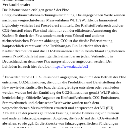
Verkaufsberater
Die Informationen erfolgen gemäß der Pkw-
Energieverbrauchskennzeichnungsverordnung. Die angegebenen Werte wurden
nach dem vorgeschriebenen Messverfahren WLTP (Worldwide harmonised
Light-duty vehicles Test Procedures) ermittelt. Der Kraftstoffverbrauch und der
CO2-Ausstoß eines Pkw sind nicht nur von der effizienten Ausnutzung des
Kraftstoffs durch den Pkw, sondern auch vom Fahrstil und anderen
nichttechnischen Faktoren abhängig. CO2 ist das für die Erderwärmung
hauptsächlich verantwortliche Treibhausgas. Ein Leitfaden über den
Kraftstoffverbrauch und die CO2-Emissionen aller in Deutschland angebotenen
neuen Pkw-Modelle ist unentgeltlich einsehbar an jedem Verkaufsort in
Deutschland, an dem neue Pkw ausgestellt oder angeboten werden. Der
Leitfaden ist auch hier abrufbar:
https://www.dat.de/co2
1
Es werden nur die CO2-Emissionen angegeben, die durch den Betrieb des Pkw
entstehen. CO2-Emissionen, die durch die Produktion und Bereitstellung des
Pkw sowie des Kraftstoffes bzw. der Energieträger entstehen oder vermieden
werden, werden bei der Ermittlung der CO2-Emissionen gemäß WLTP nicht
berücksichtigt. Offizielle Angaben zu Kraftstoffverbrauch, CO2-Emissionen,
Stromverbrauch und elektrischer Reichweite wurden nach dem
vorgeschriebenen Messverfahren ermittelt und entsprechen der VO (EU)
715/2007 in der jeweils geltenden Fassung. Für die Bemessung von Steuern
und anderen fahrzeugbezogenen Abgaben, die (auch) auf den CO2-Ausstoß
abstellen, sowie ggf. für die Zwecke von fahrzeugspezifischen Förderungen