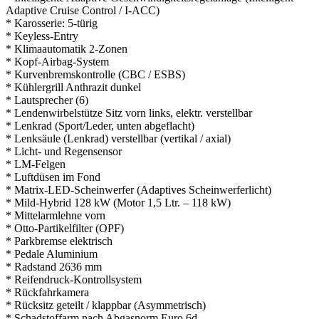
Adaptive Cruise Control / I-ACC)
* Karosserie: 5-türig
* Keyless-Entry
* Klimaautomatik 2-Zonen
* Kopf-Airbag-System
* Kurvenbremskontrolle (CBC / ESBS)
* Kühlergrill Anthrazit dunkel
* Lautsprecher (6)
* Lendenwirbelstütze Sitz vorn links, elektr. verstellbar
* Lenkrad (Sport/Leder, unten abgeflacht)
* Lenksäule (Lenkrad) verstellbar (vertikal / axial)
* Licht- und Regensensor
* LM-Felgen
* Luftdüsen im Fond
* Matrix-LED-Scheinwerfer (Adaptives Scheinwerferlicht)
* Mild-Hybrid 128 kW (Motor 1,5 Ltr. – 118 kW)
* Mittelarmlehne vorn
* Otto-Partikelfilter (OPF)
* Parkbremse elektrisch
* Pedale Aluminium
* Radstand 2636 mm
* Reifendruck-Kontrollsystem
* Rückfahrkamera
* Rücksitz geteilt / klappbar (Asymmetrisch)
* Schadstoffarm nach Abgasnorm Euro 6d