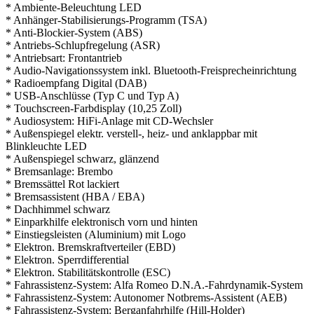
* Ambiente-Beleuchtung LED
* Anhänger-Stabilisierungs-Programm (TSA)
* Anti-Blockier-System (ABS)
* Antriebs-Schlupfregelung (ASR)
* Antriebsart: Frontantrieb
* Audio-Navigationssystem inkl. Bluetooth-Freisprecheinrichtung
* Radioempfang Digital (DAB)
* USB-Anschlüsse (Typ C und Typ A)
* Touchscreen-Farbdisplay (10,25 Zoll)
* Audiosystem: HiFi-Anlage mit CD-Wechsler
* Außenspiegel elektr. verstell-, heiz- und anklappbar mit
Blinkleuchte LED
* Außenspiegel schwarz, glänzend
* Bremsanlage: Brembo
* Bremssättel Rot lackiert
* Bremsassistent (HBA / EBA)
* Dachhimmel schwarz
* Einparkhilfe elektronisch vorn und hinten
* Einstiegsleisten (Aluminium) mit Logo
* Elektron. Bremskraftverteiler (EBD)
* Elektron. Sperrdifferential
* Elektron. Stabilitätskontrolle (ESC)
* Fahrassistenz-System: Alfa Romeo D.N.A.-Fahrdynamik-System
* Fahrassistenz-System: Autonomer Notbrems-Assistent (AEB)
* Fahrassistenz-System: Berganfahrhilfe (Hill-Holder)