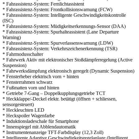
* Fahrassistenz-System: Fernlichtassistent
* Fahrassistenz-System: Frontkollisionswarnung (FCW)
* Fahrassistenz-System: Intelligente Geschwindigkeitskontrolle
(ISC)
* Fahrassistenz-System: Müdigkeitserkennungs-Sensor (DAA)
* Fahrassistenz-System: Spurhalteassistent (Lane Departure
Warning)
* Fahrassistenz-System: Spurverlassenswarnung (LDW)
* Fahrassistenz-System: Verkehrszeichenerkennung (TSR)
* Fahrmodusschalter
* Fahrwerk Aktiv mit elektronischer Stoßdämpferregelung (Active
Suspension)
* Fahrwerksdämpfung elektronisch geregelt (Dynamic Suspension)
* Fensterheber elektrisch vorn + hinten
* Fensterrahmen schwarz
* Fußmatten vorn und hinten
* Getriebe 7-Gang – Doppelkupplungsgetriebe TCT
* Heckklappe/-Deckel elektr. betätigt (öffnen + schliessen,
sensorgesteuert)
* Heckleuchten LED
* Heckspoiler Wagenfarbe
* Induktionsladeschale für Smartphone
* Innenspiegel mit Abblendautomatik
* Instrumentenanzeige TFT-Farbdisplay (12,3 Zoll)
* Intelligente Adaptive Geschwindigkeitsregelanlage (Intelligent