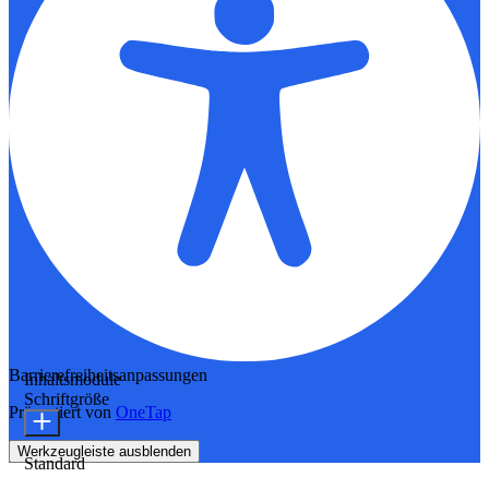
Barrierefreiheitsanpassungen
Inhaltsmodule
Schriftgröße
Präsentiert von
OneTap
Werkzeugleiste ausblenden
Standard