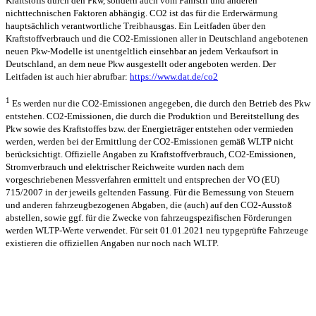
Kraftstoffs durch den Pkw, sondern auch vom Fahrstil und anderen
nichttechnischen Faktoren abhängig. CO2 ist das für die Erderwärmung
hauptsächlich verantwortliche Treibhausgas. Ein Leitfaden über den
Kraftstoffverbrauch und die CO2-Emissionen aller in Deutschland angebotenen
neuen Pkw-Modelle ist unentgeltlich einsehbar an jedem Verkaufsort in
Deutschland, an dem neue Pkw ausgestellt oder angeboten werden. Der
Leitfaden ist auch hier abrufbar:
https://www.dat.de/co2
1
Es werden nur die CO2-Emissionen angegeben, die durch den Betrieb des Pkw
entstehen. CO2-Emissionen, die durch die Produktion und Bereitstellung des
Pkw sowie des Kraftstoffes bzw. der Energieträger entstehen oder vermieden
werden, werden bei der Ermittlung der CO2-Emissionen gemäß WLTP nicht
berücksichtigt. Offizielle Angaben zu Kraftstoffverbrauch, CO2-Emissionen,
Stromverbrauch und elektrischer Reichweite wurden nach dem
vorgeschriebenen Messverfahren ermittelt und entsprechen der VO (EU)
715/2007 in der jeweils geltenden Fassung. Für die Bemessung von Steuern
und anderen fahrzeugbezogenen Abgaben, die (auch) auf den CO2-Ausstoß
abstellen, sowie ggf. für die Zwecke von fahrzeugspezifischen Förderungen
werden WLTP-Werte verwendet. Für seit 01.01.2021 neu typgeprüfte Fahrzeuge
existieren die offiziellen Angaben nur noch nach WLTP.
Unsere Standorte