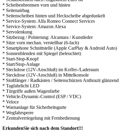
* Scheibenbremsen vorn und hinten
* Seitenairbag
* Seitenscheiben hinten und Heckscheibe abgedunkelt
* Service-System: Alfa Romeo Connect Services
* Service-System: Amazon Alexa
* Servolenkung
* Sitzbezug / Polsterung: Alcantara / Kunstleder
* Sitze vorn mechan. verstellbar (6-fach)
* Smartphone Schnittstelle (Apple CarPlay & Android Auto)
* Sonnenblenden mit Spiegel (beleuchtet)
* Start-Stop-Knopf
* Start/Stop-Anlage
* Steckdose (12V-Anschluß) im Koffer-/Laderaum
* Steckdose (12V-Anschluß) in Mittelkonsole
* Stoßfänger / Radkästen / Seitenschürzen Anthrazit glänzend
* Tagfahrlicht LED
* Türgriffe außen Wagenfarbe
* Vehicle-Dynamic-Control (ESP / VDC)
* Veloce
* Warnanlage für Sicherheitsgurte
* Wegfahrsperre
* Zentralverriegelung mit Fernbedienung
ErkundenSie sich nach dem Standort!!!