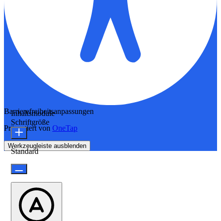
Barrierefreiheitsanpassungen
Inhaltsmodule
Schriftgröße
Präsentiert von
OneTap
Werkzeugleiste ausblenden
Standard