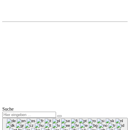
Autohaus Winter
Hohe Straße 8a
01917 Kamenz
Tel.: (0 35 78) 3825 50
Fax: (0 35 78) 3825 38
Mail:
info@winter-lausitz.de
Verkauf:
Mo.-Fr.: 09:00 – 18:00 Uhr
Sa.: 09:00 – 12:00 Uhr
Service:
Mo.-Fr.: 07:00 – 18:00 Uhr
Sa.: 08:00 – 12:00 Uhr
© 2025
Winter Automobilpartner GmbH & Co. KG
|
Datenschutz
|
Impressum
|
Mitarbeiterbereich
Suche