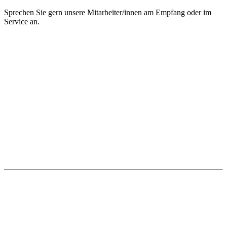
Sprechen Sie gern unsere Mitarbeiter/innen am Empfang oder im
Service an.
Unsere Standorte
Bretnig
Autohaus Winter
Gewerbering Süd 3
01900 Bretnig
Tel.: (03 59 55) 483 0
Fax: (03 59 55) 483 613
Mail:
info@winter-lausitz.de
Verkauf:
Mo.-Fr.: 09:00 – 18:00 Uhr
Sa.: 09:00 – 12:00 Uhr