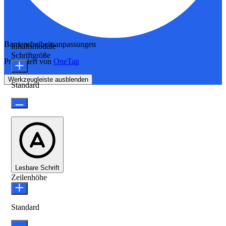
Barrierefreiheitsanpassungen
Inhaltsmodule
Schriftgröße
Präsentiert von
OneTap
Werkzeugleiste ausblenden
Standard
Lesbare Schrift
Zeilenhöhe
Standard