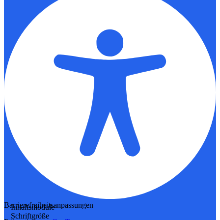
Barrierefreiheitsanpassungen
Inhaltsmodule
Schriftgröße