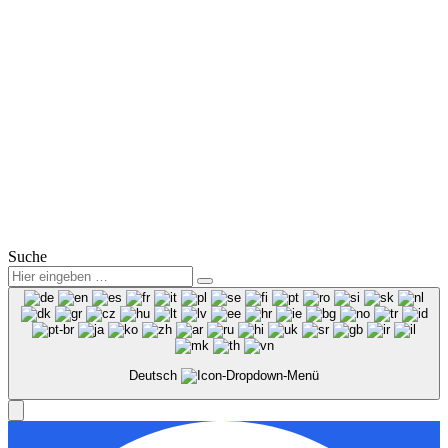
Mail:
info@winter-lausitz.de
Verkauf:
Mo.-Fr.: 09:00 – 18:00 Uhr
Sa.: 09:00 – 12:00 Uhr
Service:
Mo.-Fr.: 07:00 – 18:00 Uhr
Sa.: 08:00 – 12:00 Uhr
© 2025
Winter Automobilpartner GmbH & Co. KG
|
Datenschutz
|
Impressum
|
Mitarbeiterbereich
Suche
Deutsch