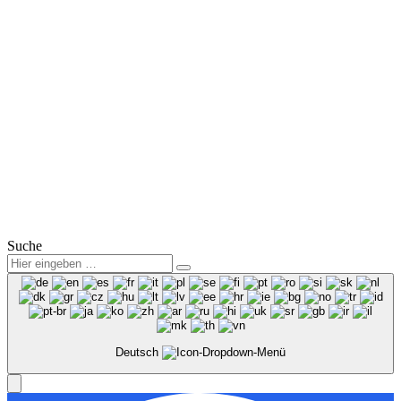
Fax: (0 35 78) 3825 38
Mail:
info@winter-lausitz.de
Verkauf:
Mo.-Fr.: 09:00 – 18:00 Uhr
Sa.: 09:00 – 12:00 Uhr
Service:
Mo.-Fr.: 07:00 – 18:00 Uhr
Sa.: 08:00 – 12:00 Uhr
© 2025
Winter Automobilpartner GmbH & Co. KG
|
Datenschutz
|
Impressum
|
Mitarbeiterbereich
Suche
Deutsch