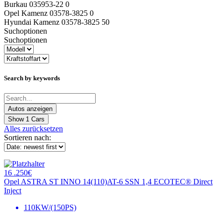
Burkau 035953-22 0
Opel Kamenz 03578-3825 0
Hyundai Kamenz 03578-3825 50
Suchoptionen
Suchoptionen
Search by keywords
Show
1
Cars
Alles zurücksetzen
Sortieren nach:
16 .250€
Opel ASTRA ST INNO 14(110)AT-6 SSN 1,4 ECOTEC® Direct
Inject
110KW/(150PS)