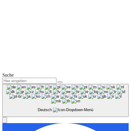
Mail:
info@winter-lausitz.de
Verkauf:
Mo.-Fr.: 09:00 – 18:00 Uhr
Sa.: 09:00 – 12:00 Uhr
Service:
Mo.-Fr.: 07:00 – 18:00 Uhr
Sa.: 08:00 – 12:00 Uhr
© 2025
Winter Automobilpartner GmbH & Co. KG
|
Datenschutz
|
Impressum
|
Mitarbeiterbereich
Suche
Deutsch