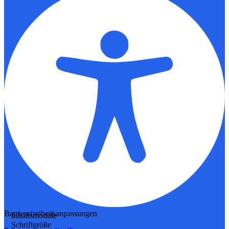
Barrierefreiheitsanpassungen
Inhaltsmodule
Schriftgröße