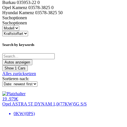
Burkau 035953-22 0
Opel Kamenz 03578-3825 0
Hyundai Kamenz 03578-3825 50
Suchoptionen
Suchoptionen
Search by keywords
Show
1
Cars
Alles zurücksetzen
Sortieren nach:
19 .979€
Opel ASTRA 5T DYNAM 1,0(77KW)5G S/S
0KW/(0PS)