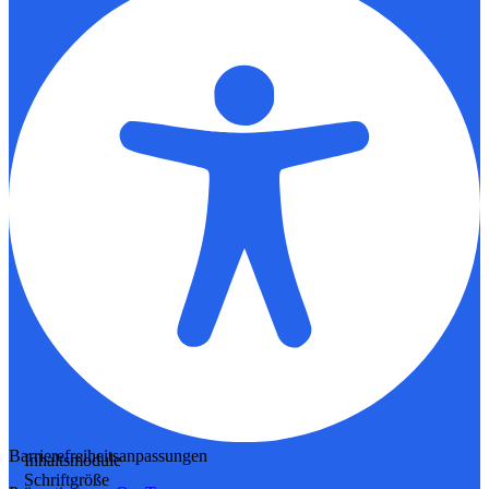
Barrierefreiheitsanpassungen
Inhaltsmodule
Schriftgröße