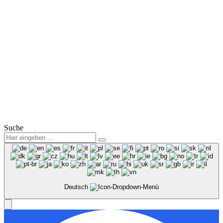
Mail:
info@winter-lausitz.de
Verkauf:
Mo.-Fr.: 09:00 – 18:00 Uhr
Sa.: 09:00 – 12:00 Uhr
Service:
Mo.-Fr.: 07:00 – 18:00 Uhr
Sa.: 08:00 – 12:00 Uhr
© 2025
Winter Automobilpartner GmbH & Co. KG
|
Datenschutz
|
Impressum
|
Mitarbeiterbereich
Suche
Deutsch