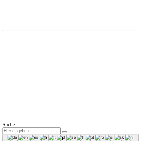
Kamenz
Autohaus Winter
Hohe Straße 8a
01917 Kamenz
Tel.: (0 35 78) 3825 50
Fax: (0 35 78) 3825 38
Mail:
info@winter-lausitz.de
Verkauf:
Mo.-Fr.: 09:00 – 18:00 Uhr
Sa.: 09:00 – 12:00 Uhr
Service:
Mo.-Fr.: 07:00 – 18:00 Uhr
Sa.: 08:00 – 12:00 Uhr
© 2025
Winter Automobilpartner GmbH & Co. KG
|
Datenschutz
|
Impressum
|
Mitarbeiterbereich
Suche