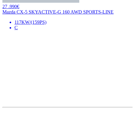
27 .990€
Mazda CX-5 SKYACTIVE-G 160 AWD SPORTS-LINE
117KW/(159PS)
C
Unsere Standorte
Bretnig
Autohaus Winter
Gewerbering Süd 3
01900 Bretnig
Tel.: (03 59 55) 483 0
Fax: (03 59 55) 483 613
Mail:
info@winter-lausitz.de
Verkauf: