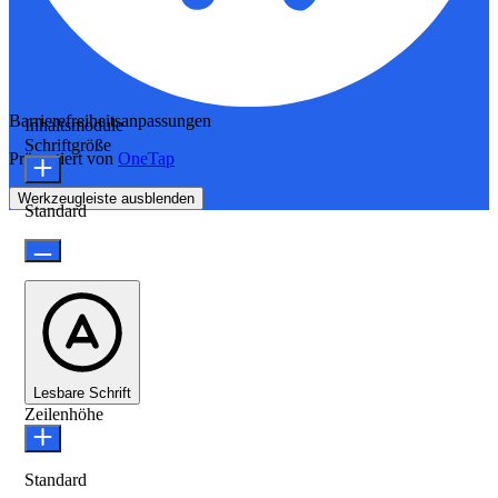
Barrierefreiheitsanpassungen
Inhaltsmodule
Schriftgröße
Präsentiert von
OneTap
Werkzeugleiste ausblenden
Standard
Lesbare Schrift
Zeilenhöhe
Standard