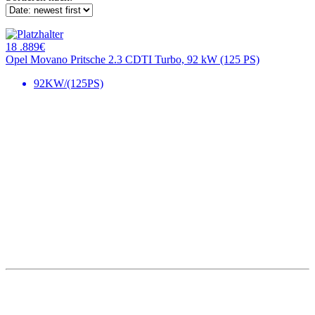
18 .889€
Opel Movano Pritsche 2.3 CDTI Turbo, 92 kW (125 PS)
92KW/(125PS)
Unsere Standorte
Bretnig
Autohaus Winter
Gewerbering Süd 3
01900 Bretnig
Tel.: (03 59 55) 483 0
Fax: (03 59 55) 483 613
Mail:
info@winter-lausitz.de