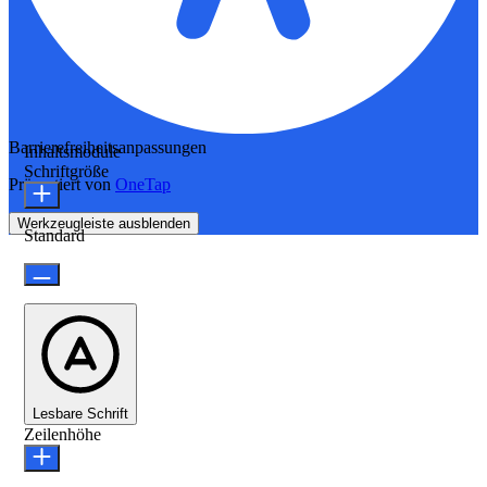
Barrierefreiheitsanpassungen
Inhaltsmodule
Schriftgröße
Präsentiert von
OneTap
Werkzeugleiste ausblenden
Standard
Lesbare Schrift
Zeilenhöhe