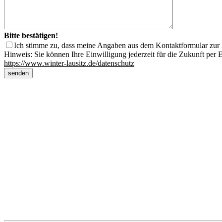
Bitte bestätigen!
Ich stimme zu, dass meine Angaben aus dem Kontaktformular zur 
Hinweis: Sie können Ihre Einwilligung jederzeit für die Zukunft per
https://www.winter-lausitz.de/datenschutz
Unsere Standorte
Bretnig
Autohaus Winter
Gewerbering Süd 3
01900 Bretnig